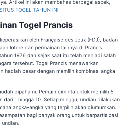
a. Artikel ini akan membahas berbagai aspek,
SITUS TOGEL TAHUN INI
inan Togel Prancis
dioperasikan oleh Française des Jeux (FDJ), badan
an lotere dan permainan lainnya di Prancis.
tahun 1976 dan sejak saat itu telah menjadi salah
negara tersebut. Togel Prancis menawarkan
 hadiah besar dengan memilih kombinasi angka
udah dipahami. Pemain diminta untuk memilih 5
 dari 1 hingga 10. Setiap minggu, undian dilakukan
i mana angka-angka yang terpilih akan diumumkan.
esempatan bagi banyak orang untuk berpartisipasi
 undian.