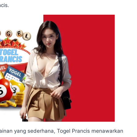
cis.
mainan yang sederhana, Togel Prancis menawarkan