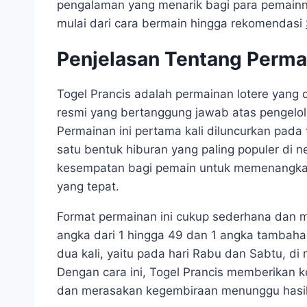
pengalaman yang menarik bagi para pemainny
mulai dari cara bermain hingga rekomendasi
Penjelasan Tentang Perma
Togel Prancis adalah permainan lotere yang 
resmi yang bertanggung jawab atas pengelola
Permainan ini pertama kali diluncurkan pada 
satu bentuk hiburan yang paling populer di 
kesempatan bagi pemain untuk memenangkan
yang tepat.
Format permainan ini cukup sederhana dan m
angka dari 1 hingga 49 dan 1 angka tambahan
dua kali, yaitu pada hari Rabu dan Sabtu, d
Dengan cara ini, Togel Prancis memberikan k
dan merasakan kegembiraan menunggu hasil