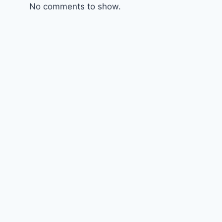
No comments to show.