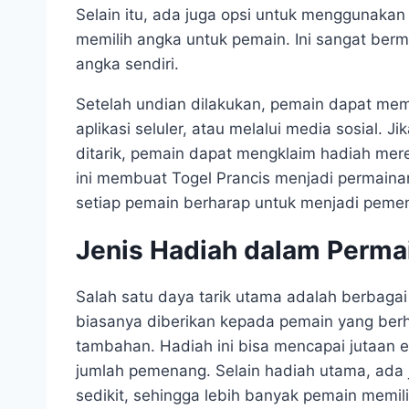
Selain itu, ada juga opsi untuk menggunakan
memilih angka untuk pemain. Ini sangat berm
angka sendiri.
Setelah undian dilakukan, pemain dapat meme
aplikasi seluler, atau melalui media sosial. 
ditarik, pemain dapat mengklaim hadiah mer
ini membuat Togel Prancis menjadi permaina
setiap pemain berharap untuk menjadi peme
Jenis Hadiah dalam Perma
Salah satu daya tarik utama adalah berbagai
biasanya diberikan kepada pemain yang ber
tambahan. Hadiah ini bisa mencapai jutaan eu
jumlah pemenang. Selain hadiah utama, ada 
sedikit, sehingga lebih banyak pemain memi