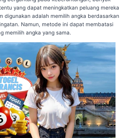
rtentu yang dapat meningkatkan peluang mereka
um digunakan adalah memilih angka berdasarkan
eringatan. Namun, metode ini dapat membatasi
ng memilih angka yang sama.