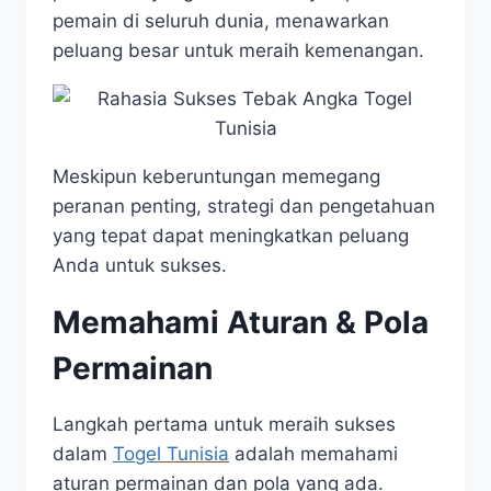
pemain di seluruh dunia, menawarkan
peluang besar untuk meraih kemenangan.
Meskipun keberuntungan memegang
peranan penting, strategi dan pengetahuan
yang tepat dapat meningkatkan peluang
Anda untuk sukses.
Memahami Aturan & Pola
Permainan
Langkah pertama untuk meraih sukses
dalam
Togel Tunisia
adalah memahami
aturan permainan dan pola yang ada.