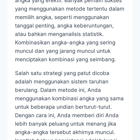
angka yang efektif. Banyak pemain sukses
yang menggunakan metode tertentu dalam
memilih angka, seperti menggunakan
tanggal penting, angka keberuntungan,
atau bahkan menganalisis statistik.
Kombinasikan angka-angka yang sering
muncul dan yang jarang muncul untuk
menciptakan kombinasi yang seimbang.
Salah satu strategi yang patut dicoba
adalah menggunakan sistem taruhan
berulang. Dalam metode ini, Anda
menggunakan kombinasi angka yang sama
untuk beberapa undian berturut-turut.
Dengan cara ini, Anda memberi diri Anda
lebih banyak peluang untuk menang jika
angka-angka tersebut akhirnya muncul.