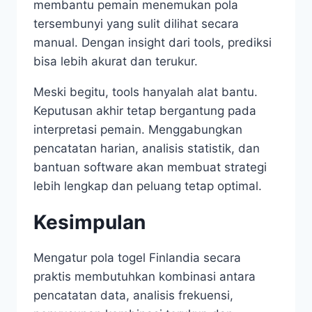
membantu pemain menemukan pola
tersembunyi yang sulit dilihat secara
manual. Dengan insight dari tools, prediksi
bisa lebih akurat dan terukur.
Meski begitu, tools hanyalah alat bantu.
Keputusan akhir tetap bergantung pada
interpretasi pemain. Menggabungkan
pencatatan harian, analisis statistik, dan
bantuan software akan membuat strategi
lebih lengkap dan peluang tetap optimal.
Kesimpulan
Mengatur pola togel Finlandia secara
praktis membutuhkan kombinasi antara
pencatatan data, analisis frekuensi,