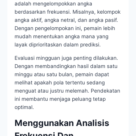
adalah mengelompokkan angka
berdasarkan frekuensi. Misalnya, kelompok
angka aktif, angka netral, dan angka pasif.
Dengan pengelompokan ini, pemain lebih
mudah menentukan angka mana yang
layak diprioritaskan dalam prediksi.
Evaluasi mingguan juga penting dilakukan.
Dengan membandingkan hasil dalam satu
minggu atau satu bulan, pemain dapat
melihat apakah pola tertentu sedang
menguat atau justru melemah. Pendekatan
ini membantu menjaga peluang tetap
optimal.
Menggunakan Analisis
Frekuensi Dan