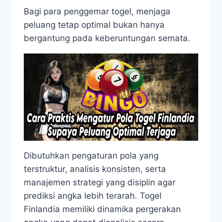
Bagi para penggemar togel, menjaga
peluang tetap optimal bukan hanya
bergantung pada keberuntungan semata.
Dibutuhkan pengaturan pola yang
terstruktur, analisis konsisten, serta
manajemen strategi yang disiplin agar
prediksi angka lebih terarah. Togel
Finlandia memiliki dinamika pergerakan