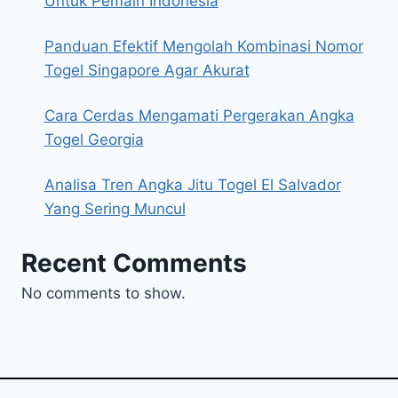
Untuk Pemain Indonesia
Panduan Efektif Mengolah Kombinasi Nomor
Togel Singapore Agar Akurat
Cara Cerdas Mengamati Pergerakan Angka
Togel Georgia
Analisa Tren Angka Jitu Togel El Salvador
Yang Sering Muncul
Recent Comments
No comments to show.