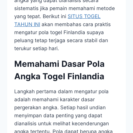
angka yang dapat dianalisis secara
sistematis jika pemain memahami metode
yang tepat. Berikut ini
SITUS TOGEL
TAHUN INI
akan membahas cara praktis
mengatur pola togel Finlandia supaya
peluang tetap terjaga secara stabil dan
terukur setiap hari.
Memahami Dasar Pola
Angka Togel Finlandia
Langkah pertama dalam mengatur pola
adalah memahami karakter dasar
pergerakan angka. Setiap hasil undian
menyimpan data penting yang dapat
dianalisis untuk melihat kecenderungan
angka tertentu. Pola dapat berupa angka