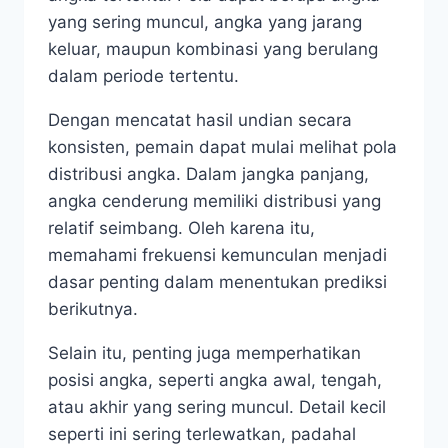
yang sering muncul, angka yang jarang
keluar, maupun kombinasi yang berulang
dalam periode tertentu.
Dengan mencatat hasil undian secara
konsisten, pemain dapat mulai melihat pola
distribusi angka. Dalam jangka panjang,
angka cenderung memiliki distribusi yang
relatif seimbang. Oleh karena itu,
memahami frekuensi kemunculan menjadi
dasar penting dalam menentukan prediksi
berikutnya.
Selain itu, penting juga memperhatikan
posisi angka, seperti angka awal, tengah,
atau akhir yang sering muncul. Detail kecil
seperti ini sering terlewatkan, padahal