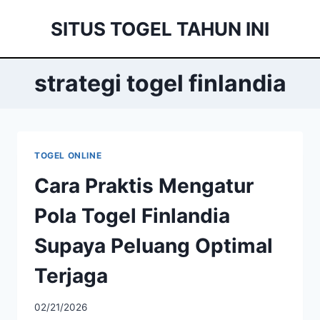
Skip
SITUS TOGEL TAHUN INI
to
content
strategi togel finlandia
TOGEL ONLINE
Cara Praktis Mengatur
Pola Togel Finlandia
Supaya Peluang Optimal
Terjaga
02/21/2026