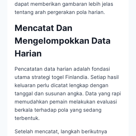
dapat memberikan gambaran lebih jelas
tentang arah pergerakan pola harian.
Mencatat Dan
Mengelompokkan Data
Harian
Pencatatan data harian adalah fondasi
utama strategi togel Finlandia. Setiap hasil
keluaran perlu dicatat lengkap dengan
tanggal dan susunan angka. Data yang rapi
memudahkan pemain melakukan evaluasi
berkala terhadap pola yang sedang
terbentuk.
Setelah mencatat, langkah berikutnya