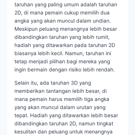
taruhan yang paling umum adalah taruhan
2D, di mana pemain cukup memilih dua
angka yang akan muncul dalam undian.
Meskipun peluang menangnya lebih besar
dibandingkan taruhan yang lebih rumit,
hadiah yang ditawarkan pada taruhan 2D
biasanya lebih kecil. Namun, taruhan ini
tetap menjadi pilihan bagi mereka yang
ingin bermain dengan risiko lebih rendah.
Selain itu, ada taruhan 3D yang
memberikan tantangan lebih besar, di
mana pemain harus memilih tiga angka
yang akan muncul dalam urutan yang
tepat. Hadiah yang ditawarkan lebih besar
dibandingkan taruhan 2D, namun tingkat
kesulitan dan peluang untuk menangnya