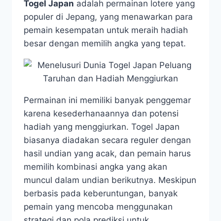
Togel Japan
adalah permainan lotere yang
populer di Jepang, yang menawarkan para
pemain kesempatan untuk meraih hadiah
besar dengan memilih angka yang tepat.
Permainan ini memiliki banyak penggemar
karena kesederhanaannya dan potensi
hadiah yang menggiurkan. Togel Japan
biasanya diadakan secara reguler dengan
hasil undian yang acak, dan pemain harus
memilih kombinasi angka yang akan
muncul dalam undian berikutnya. Meskipun
berbasis pada keberuntungan, banyak
pemain yang mencoba menggunakan
strategi dan pola prediksi untuk