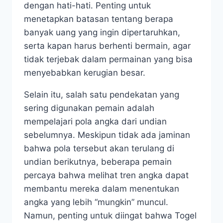
dengan hati-hati. Penting untuk
menetapkan batasan tentang berapa
banyak uang yang ingin dipertaruhkan,
serta kapan harus berhenti bermain, agar
tidak terjebak dalam permainan yang bisa
menyebabkan kerugian besar.
Selain itu, salah satu pendekatan yang
sering digunakan pemain adalah
mempelajari pola angka dari undian
sebelumnya. Meskipun tidak ada jaminan
bahwa pola tersebut akan terulang di
undian berikutnya, beberapa pemain
percaya bahwa melihat tren angka dapat
membantu mereka dalam menentukan
angka yang lebih “mungkin” muncul.
Namun, penting untuk diingat bahwa Togel