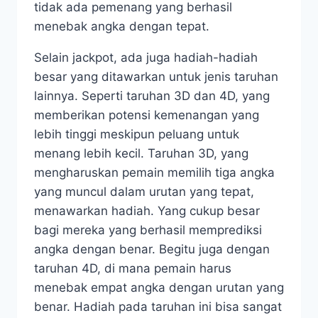
tidak ada pemenang yang berhasil
menebak angka dengan tepat.
Selain jackpot, ada juga hadiah-hadiah
besar yang ditawarkan untuk jenis taruhan
lainnya. Seperti taruhan 3D dan 4D, yang
memberikan potensi kemenangan yang
lebih tinggi meskipun peluang untuk
menang lebih kecil. Taruhan 3D, yang
mengharuskan pemain memilih tiga angka
yang muncul dalam urutan yang tepat,
menawarkan hadiah. Yang cukup besar
bagi mereka yang berhasil memprediksi
angka dengan benar. Begitu juga dengan
taruhan 4D, di mana pemain harus
menebak empat angka dengan urutan yang
benar. Hadiah pada taruhan ini bisa sangat