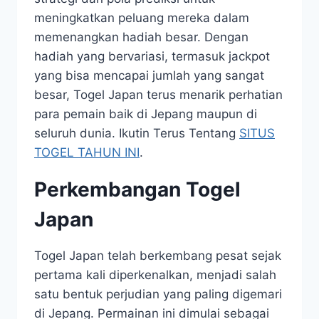
meningkatkan peluang mereka dalam
memenangkan hadiah besar. Dengan
hadiah yang bervariasi, termasuk jackpot
yang bisa mencapai jumlah yang sangat
besar, Togel Japan terus menarik perhatian
para pemain baik di Jepang maupun di
seluruh dunia. Ikutin Terus Tentang
SITUS
TOGEL TAHUN INI
.
Perkembangan Togel
Japan
Togel Japan telah berkembang pesat sejak
pertama kali diperkenalkan, menjadi salah
satu bentuk perjudian yang paling digemari
di Jepang. Permainan ini dimulai sebagai