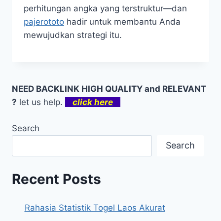
perhitungan angka yang terstruktur—dan
pajerototo
hadir untuk membantu Anda
mewujudkan strategi itu.
NEED BACKLINK HIGH QUALITY and RELEVANT
?
let us help.
click here
Search
Search
Recent Posts
Rahasia Statistik Togel Laos Akurat