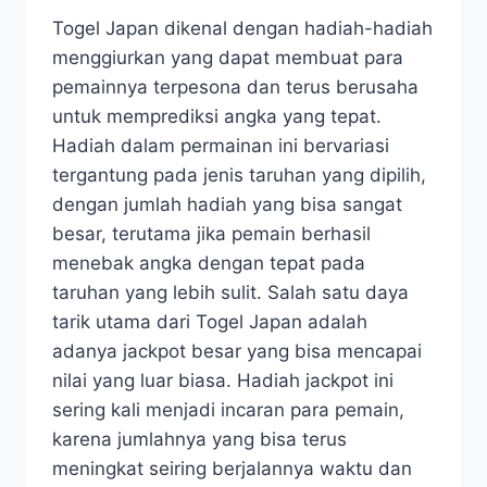
Togel Japan dikenal dengan hadiah-hadiah
menggiurkan yang dapat membuat para
pemainnya terpesona dan terus berusaha
untuk memprediksi angka yang tepat.
Hadiah dalam permainan ini bervariasi
tergantung pada jenis taruhan yang dipilih,
dengan jumlah hadiah yang bisa sangat
besar, terutama jika pemain berhasil
menebak angka dengan tepat pada
taruhan yang lebih sulit. Salah satu daya
tarik utama dari Togel Japan adalah
adanya jackpot besar yang bisa mencapai
nilai yang luar biasa. Hadiah jackpot ini
sering kali menjadi incaran para pemain,
karena jumlahnya yang bisa terus
meningkat seiring berjalannya waktu dan