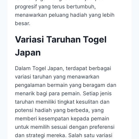
progresif yang terus bertumbuh,
menawarkan peluang hadiah yang lebih
besar.
Variasi Taruhan Togel
Japan
Dalam Togel Japan, terdapat berbagai
variasi taruhan yang menawarkan
pengalaman bermain yang beragam dan
menarik bagi para pemain. Setiap jenis
taruhan memiliki tingkat kesulitan dan
potensi hadiah yang berbeda, yang
memberi kesempatan kepada pemain
untuk memilih sesuai dengan preferensi
dan strategi mereka. Salah satu variasi