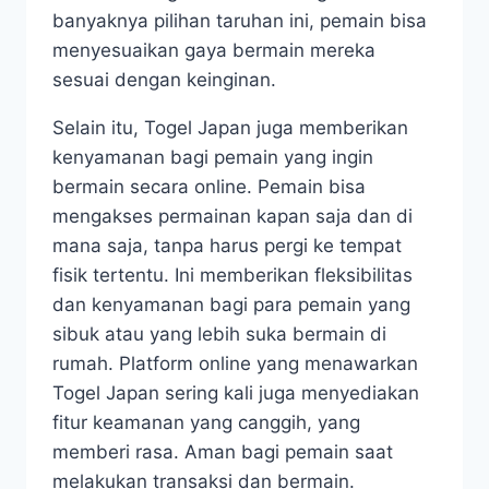
banyaknya pilihan taruhan ini, pemain bisa
menyesuaikan gaya bermain mereka
sesuai dengan keinginan.
Selain itu, Togel Japan juga memberikan
kenyamanan bagi pemain yang ingin
bermain secara online. Pemain bisa
mengakses permainan kapan saja dan di
mana saja, tanpa harus pergi ke tempat
fisik tertentu. Ini memberikan fleksibilitas
dan kenyamanan bagi para pemain yang
sibuk atau yang lebih suka bermain di
rumah. Platform online yang menawarkan
Togel Japan sering kali juga menyediakan
fitur keamanan yang canggih, yang
memberi rasa. Aman bagi pemain saat
melakukan transaksi dan bermain.