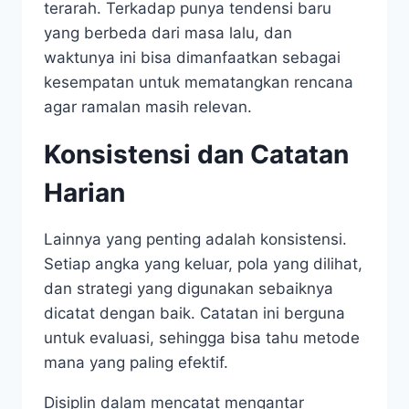
terarah. Terkadap punya tendensi baru
yang berbeda dari masa lalu, dan
waktunya ini bisa dimanfaatkan sebagai
kesempatan untuk mematangkan rencana
agar ramalan masih relevan.
Konsistensi dan Catatan
Harian
Lainnya yang penting adalah konsistensi.
Setiap angka yang keluar, pola yang dilihat,
dan strategi yang digunakan sebaiknya
dicatat dengan baik. Catatan ini berguna
untuk evaluasi, sehingga bisa tahu metode
mana yang paling efektif.
Disiplin dalam mencatat mengantar