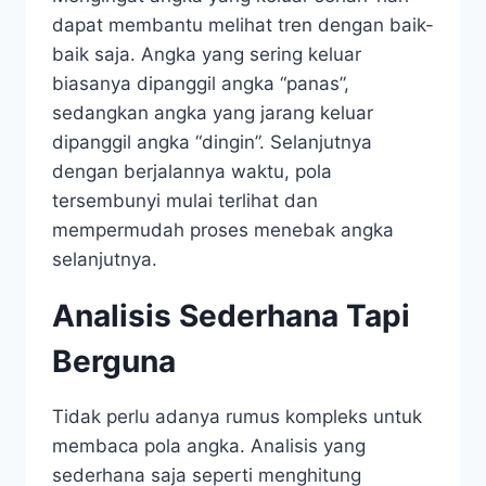
dapat membantu melihat tren dengan baik-
baik saja. Angka yang sering keluar
biasanya dipanggil angka “panas”,
sedangkan angka yang jarang keluar
dipanggil angka “dingin”. Selanjutnya
dengan berjalannya waktu, pola
tersembunyi mulai terlihat dan
mempermudah proses menebak angka
selanjutnya.
Analisis Sederhana Tapi
Berguna
Tidak perlu adanya rumus kompleks untuk
membaca pola angka. Analisis yang
sederhana saja seperti menghitung