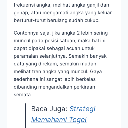
frekuensi angka, melihat angka ganjil dan
genap, atau mengamati angka yang keluar
berturut-turut berulang sudah cukup.
Contohnya saja, jika angka 2 lebih sering
muncul pada posisi satuan, maka hal ini
dapat dipakai sebagai acuan untuk
peramalan selanjutnya. Semakin banyak
data yang direkam, semakin mudah
melihat tren angka yang muncul. Gaya
sederhana ini sangat lebih berkelas
dibanding mengandalkan perkiraan
semata.
Baca Juga:
Strategi
Memahami Togel