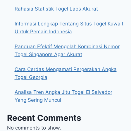
Rahasia Statistik Togel Laos Akurat
Informasi Lengkap Tentang Situs Togel Kuwait
Untuk Pemain Indonesia
Panduan Efektif Mengolah Kombinasi Nomor
Togel Singapore Agar Akurat
Cara Cerdas Mengamati Pergerakan Angka
Togel Georgia
Analisa Tren Angka Jitu Togel El Salvador
Yang Sering Muncul
Recent Comments
No comments to show.