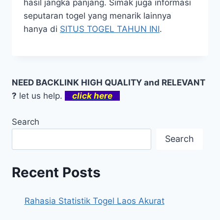
hasil jangka panjang. Simak juga informasi
seputaran togel yang menarik lainnya
hanya di
SITUS TOGEL TAHUN INI
.
NEED BACKLINK HIGH QUALITY and RELEVANT
?
let us help.
click here
Search
Search
Recent Posts
Rahasia Statistik Togel Laos Akurat