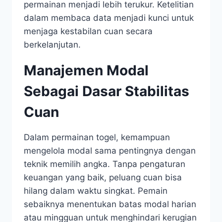
permainan menjadi lebih terukur. Ketelitian
dalam membaca data menjadi kunci untuk
menjaga kestabilan cuan secara
berkelanjutan.
Manajemen Modal
Sebagai Dasar Stabilitas
Cuan
Dalam permainan togel, kemampuan
mengelola modal sama pentingnya dengan
teknik memilih angka. Tanpa pengaturan
keuangan yang baik, peluang cuan bisa
hilang dalam waktu singkat. Pemain
sebaiknya menentukan batas modal harian
atau mingguan untuk menghindari kerugian