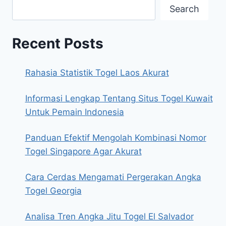
Search
Recent Posts
Rahasia Statistik Togel Laos Akurat
Informasi Lengkap Tentang Situs Togel Kuwait
Untuk Pemain Indonesia
Panduan Efektif Mengolah Kombinasi Nomor
Togel Singapore Agar Akurat
Cara Cerdas Mengamati Pergerakan Angka
Togel Georgia
Analisa Tren Angka Jitu Togel El Salvador