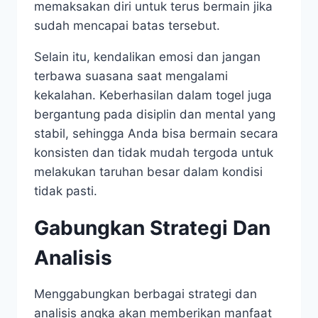
memaksakan diri untuk terus bermain jika
sudah mencapai batas tersebut.
Selain itu, kendalikan emosi dan jangan
terbawa suasana saat mengalami
kekalahan. Keberhasilan dalam togel juga
bergantung pada disiplin dan mental yang
stabil, sehingga Anda bisa bermain secara
konsisten dan tidak mudah tergoda untuk
melakukan taruhan besar dalam kondisi
tidak pasti.
Gabungkan Strategi Dan
Analisis
Menggabungkan berbagai strategi dan
analisis angka akan memberikan manfaat