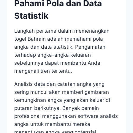
Pahami Pola dan Data
Statistik
Langkah pertama dalam memenangkan
togel Bahrain adalah memahami pola
angka dan data statistik. Pengamatan
terhadap angka-angka keluaran
sebelumnya dapat membantu Anda
mengenali tren tertentu.
Analisis data dan catatan angka yang
sering muncul akan memberi gambaran
kemungkinan angka yang akan keluar di
putaran berikutnya. Banyak pemain
profesional menggunakan software analisis
angka untuk membantu mereka
menentukan angka yang potensial