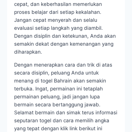
cepat, dan keberhasilan memerlukan
proses belajar dari setiap kekalahan.
Jangan cepat menyerah dan selalu
evaluasi setiap langkah yang diambil.
Dengan disiplin dan ketekunan, Anda akan
semakin dekat dengan kemenangan yang
diharapkan.
Dengan menerapkan cara dan trik di atas
secara disiplin, peluang Anda untuk
menang di togel Bahrain akan semakin
terbuka. Ingat, permainan ini tetaplah
permainan peluang, jadi jangan lupa
bermain secara bertanggung jawab.
Selamat bermain dan simak terus informasi
seputaran togel dan cara memilih angka
yang tepat dengan klik link berikut ini