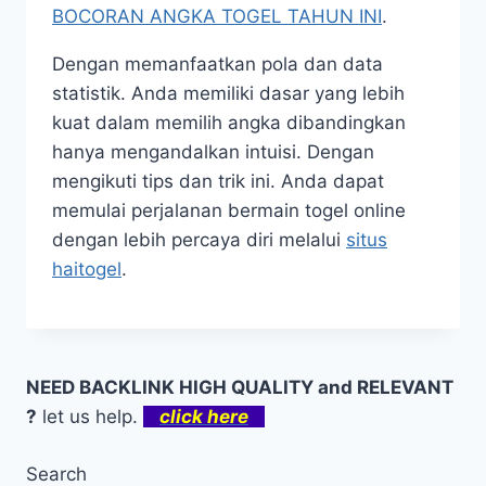
BOCORAN ANGKA TOGEL TAHUN INI
.
Dengan memanfaatkan pola dan data
statistik. Anda memiliki dasar yang lebih
kuat dalam memilih angka dibandingkan
hanya mengandalkan intuisi. Dengan
mengikuti tips dan trik ini. Anda dapat
memulai perjalanan bermain togel online
dengan lebih percaya diri melalui
situs
haitogel
.
NEED BACKLINK HIGH QUALITY and RELEVANT
?
let us help.
click here
Search