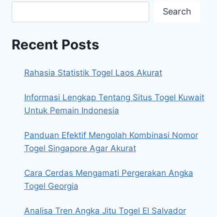
Search
Recent Posts
Rahasia Statistik Togel Laos Akurat
Informasi Lengkap Tentang Situs Togel Kuwait
Untuk Pemain Indonesia
Panduan Efektif Mengolah Kombinasi Nomor
Togel Singapore Agar Akurat
Cara Cerdas Mengamati Pergerakan Angka
Togel Georgia
Analisa Tren Angka Jitu Togel El Salvador