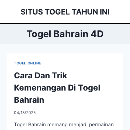
Skip
SITUS TOGEL TAHUN INI
to
content
Togel Bahrain 4D
TOGEL ONLINE
Cara Dan Trik
Kemenangan Di Togel
Bahrain
04/18/2025
Togel Bahrain memang menjadi permainan