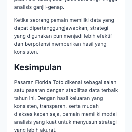
analisis ganjil-genap.
Ketika seorang pemain memiliki data yang
dapat dipertanggungjawabkan, strategi
yang digunakan pun menjadi lebih efektif
dan berpotensi memberikan hasil yang
konsisten.
Kesimpulan
Pasaran Florida Toto dikenal sebagai salah
satu pasaran dengan stabilitas data terbaik
tahun ini. Dengan hasil keluaran yang
konsisten, transparan, serta mudah
diakses kapan saja, pemain memiliki modal
analisis yang kuat untuk menyusun strategi
yang lebih akurat.