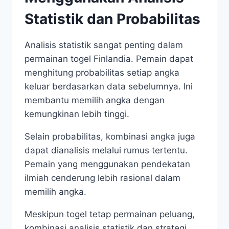
Statistik dan Probabilitas
Analisis statistik sangat penting dalam
permainan togel Finlandia. Pemain dapat
menghitung probabilitas setiap angka
keluar berdasarkan data sebelumnya. Ini
membantu memilih angka dengan
kemungkinan lebih tinggi.
Selain probabilitas, kombinasi angka juga
dapat dianalisis melalui rumus tertentu.
Pemain yang menggunakan pendekatan
ilmiah cenderung lebih rasional dalam
memilih angka.
Meskipun togel tetap permainan peluang,
kombinasi analisis statistik dan strategi