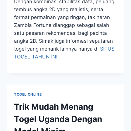
Dengan kombinasi stabilitas data, peluang
tembus angka 2D yang realistis, serta
format permainan yang ringan, tak heran
Zambia Fortune dianggap sebagai salah
satu pasaran rekomendasi bagi pecinta
angka 2D. Simak juga informasi seputaran
togel yang menarik lainnya hanya di
SITUS
TOGEL TAHUN INI
.
TOGEL ONLINE
Trik Mudah Menang
Togel Uganda Dengan