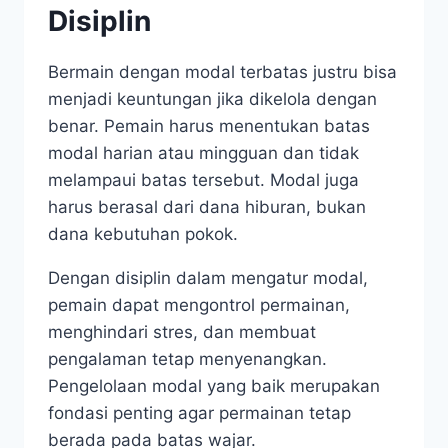
Disiplin
Bermain dengan modal terbatas justru bisa
menjadi keuntungan jika dikelola dengan
benar. Pemain harus menentukan batas
modal harian atau mingguan dan tidak
melampaui batas tersebut. Modal juga
harus berasal dari dana hiburan, bukan
dana kebutuhan pokok.
Dengan disiplin dalam mengatur modal,
pemain dapat mengontrol permainan,
menghindari stres, dan membuat
pengalaman tetap menyenangkan.
Pengelolaan modal yang baik merupakan
fondasi penting agar permainan tetap
berada pada batas wajar.