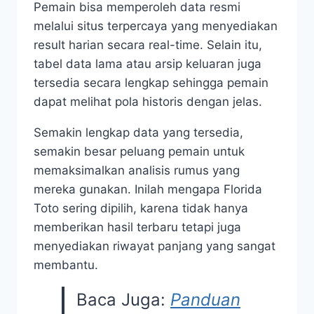
Pemain bisa memperoleh data resmi
melalui situs terpercaya yang menyediakan
result harian secara real-time. Selain itu,
tabel data lama atau arsip keluaran juga
tersedia secara lengkap sehingga pemain
dapat melihat pola historis dengan jelas.
Semakin lengkap data yang tersedia,
semakin besar peluang pemain untuk
memaksimalkan analisis rumus yang
mereka gunakan. Inilah mengapa Florida
Toto sering dipilih, karena tidak hanya
memberikan hasil terbaru tetapi juga
menyediakan riwayat panjang yang sangat
membantu.
Baca Juga:
Panduan