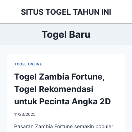
Skip
SITUS TOGEL TAHUN INI
to
content
Togel Baru
TOGEL ONLINE
Togel Zambia Fortune,
Togel Rekomendasi
untuk Pecinta Angka 2D
11/23/2025
Pasaran Zambia Fortune semakin populer