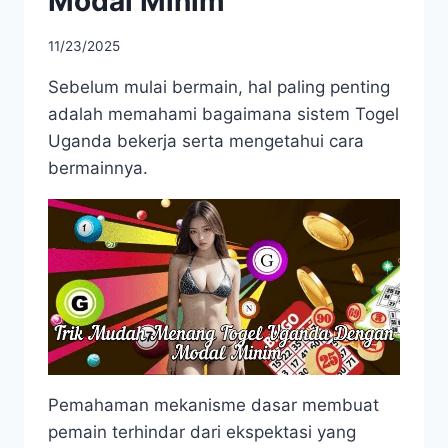
Modal Minim
11/23/2025
Sebelum mulai bermain, hal paling penting
adalah memahami bagaimana sistem Togel
Uganda bekerja serta mengetahui cara
bermainnya.
Pemahaman mekanisme dasar membuat
pemain terhindar dari ekspektasi yang