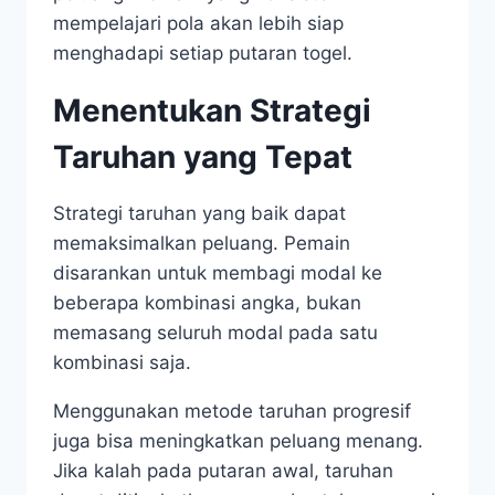
mempelajari pola akan lebih siap
menghadapi setiap putaran togel.
Menentukan Strategi
Taruhan yang Tepat
Strategi taruhan yang baik dapat
memaksimalkan peluang. Pemain
disarankan untuk membagi modal ke
beberapa kombinasi angka, bukan
memasang seluruh modal pada satu
kombinasi saja.
Menggunakan metode taruhan progresif
juga bisa meningkatkan peluang menang.
Jika kalah pada putaran awal, taruhan