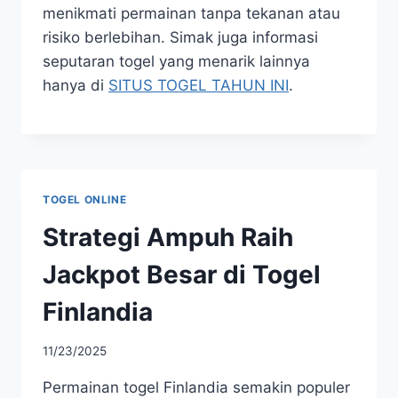
menikmati permainan tanpa tekanan atau
risiko berlebihan. Simak juga informasi
seputaran togel yang menarik lainnya
hanya di
SITUS TOGEL TAHUN INI
.
TOGEL ONLINE
Strategi Ampuh Raih
Jackpot Besar di Togel
Finlandia
11/23/2025
Permainan togel Finlandia semakin populer