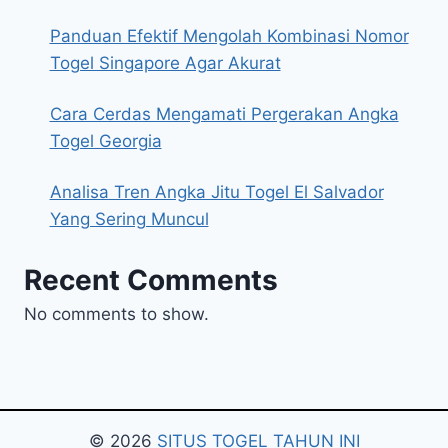
Panduan Efektif Mengolah Kombinasi Nomor
Togel Singapore Agar Akurat
Cara Cerdas Mengamati Pergerakan Angka
Togel Georgia
Analisa Tren Angka Jitu Togel El Salvador
Yang Sering Muncul
Recent Comments
No comments to show.
© 2026
SITUS TOGEL TAHUN INI