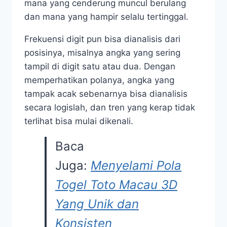
mana yang cenderung muncul berulang
dan mana yang hampir selalu tertinggal.
Frekuensi digit pun bisa dianalisis dari
posisinya, misalnya angka yang sering
tampil di digit satu atau dua. Dengan
memperhatikan polanya, angka yang
tampak acak sebenarnya bisa dianalisis
secara logislah, dan tren yang kerap tidak
terlihat bisa mulai dikenali.
Baca
Juga:
Menyelami Pola
Togel Toto Macau 3D
Yang Unik dan
Konsisten