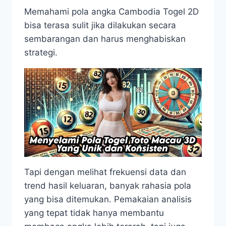
Memahami pola angka Cambodia Togel 2D
bisa terasa sulit jika dilakukan secara
sembarangan dan harus menghabiskan
strategi.
Tapi dengan melihat frekuensi data dan
trend hasil keluaran, banyak rahasia pola
yang bisa ditemukan. Pemakaian analisis
yang tepat tidak hanya membantu