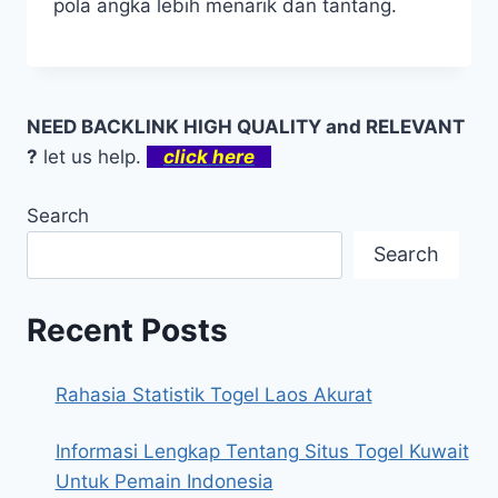
pola angka lebih menarik dan tantang.
NEED BACKLINK HIGH QUALITY and RELEVANT
?
let us help.
click here
Search
Search
Recent Posts
Rahasia Statistik Togel Laos Akurat
Informasi Lengkap Tentang Situs Togel Kuwait
Untuk Pemain Indonesia