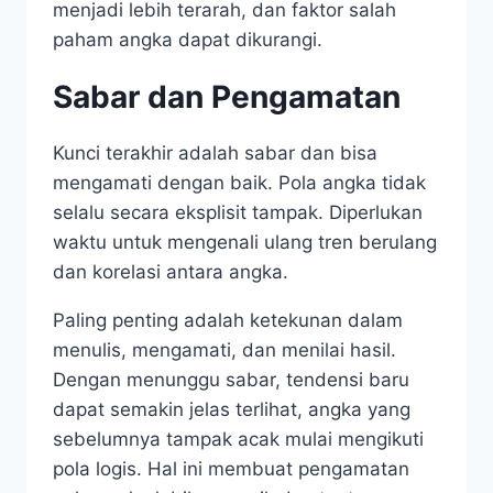
menjadi lebih terarah, dan faktor salah
paham angka dapat dikurangi.
Sabar dan Pengamatan
Kunci terakhir adalah sabar dan bisa
mengamati dengan baik. Pola angka tidak
selalu secara eksplisit tampak. Diperlukan
waktu untuk mengenali ulang tren berulang
dan korelasi antara angka.
Paling penting adalah ketekunan dalam
menulis, mengamati, dan menilai hasil.
Dengan menunggu sabar, tendensi baru
dapat semakin jelas terlihat, angka yang
sebelumnya tampak acak mulai mengikuti
pola logis. Hal ini membuat pengamatan