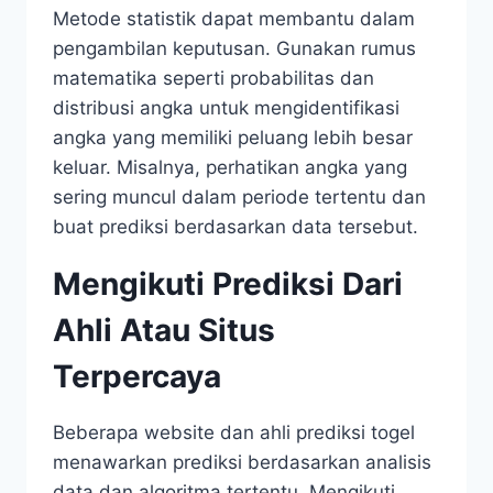
Metode statistik dapat membantu dalam
pengambilan keputusan. Gunakan rumus
matematika seperti probabilitas dan
distribusi angka untuk mengidentifikasi
angka yang memiliki peluang lebih besar
keluar. Misalnya, perhatikan angka yang
sering muncul dalam periode tertentu dan
buat prediksi berdasarkan data tersebut.
Mengikuti Prediksi Dari
Ahli Atau Situs
Terpercaya
Beberapa website dan ahli prediksi togel
menawarkan prediksi berdasarkan analisis
data dan algoritma tertentu. Mengikuti