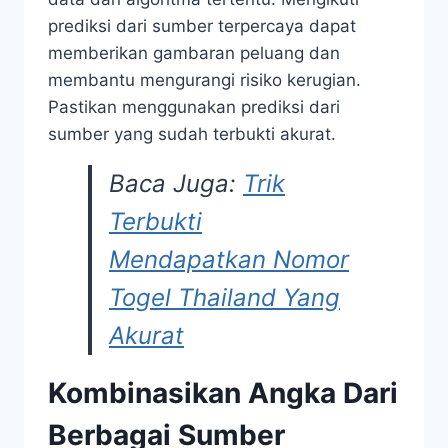
prediksi dari sumber terpercaya dapat
memberikan gambaran peluang dan
membantu mengurangi risiko kerugian.
Pastikan menggunakan prediksi dari
sumber yang sudah terbukti akurat.
Baca Juga:
Trik
Terbukti
Mendapatkan Nomor
Togel Thailand Yang
Akurat
Kombinasikan Angka Dari
Berbagai Sumber