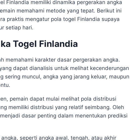
ogel Finlandia memiliki dinamika pergerakan angka
 pemain memahami metode yang tepat. Berikut ini
 praktis mengatur pola togel Finlandia supaya
r setiap hari.
a Togel Finlandia
ah memahami karakter dasar pergerakan angka.
yang dapat dianalisis untuk melihat kecenderungan
g sering muncul, angka yang jarang keluar, maupun
ntu.
n, pemain dapat mulai melihat pola distribusi
 memiliki distribusi yang relatif seimbang. Oleh
menjadi dasar penting dalam menentukan prediksi
 angka, seperti angka awal, tengah, atau akhir