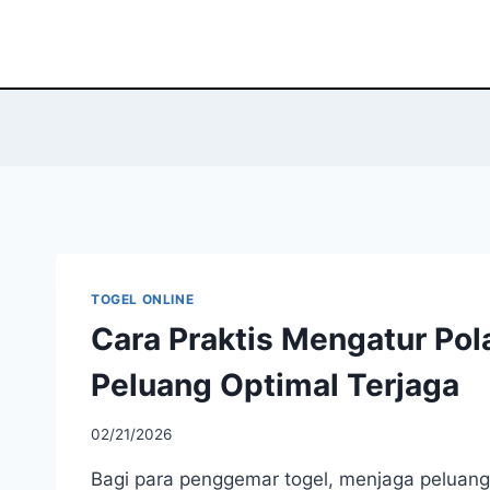
Skip
to
content
TOGEL ONLINE
Cara Praktis Mengatur Pol
Peluang Optimal Terjaga
02/21/2026
Bagi para penggemar togel, menjaga peluang