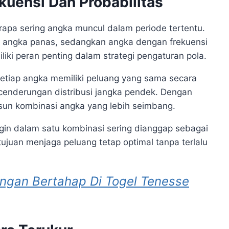
uensi Dan Probabilitas
apa sering angka muncul dalam periode tertentu.
ut angka panas, sedangkan angka dengan frekuensi
iki peran penting dalam strategi pengaturan pola.
 Setiap angka memiliki peluang yang sama secara
ecenderungan distribusi jangka pendek. Dengan
un kombinasi angka yang lebih seimbang.
n dalam satu kombinasi sering dianggap sebagai
rtujuan menjaga peluang tetap optimal tanpa terlalu
ngan Bertahap Di Togel Tenesse