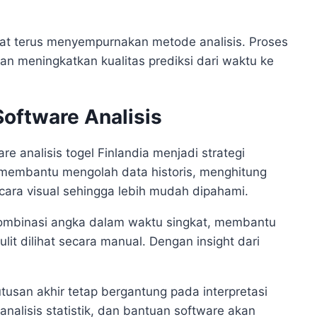
at terus menyempurnakan metode analisis. Proses
an meningkatkan kualitas prediksi dari waktu ke
oftware Analisis
re analisis togel Finlandia menjadi strategi
a membantu mengolah data historis, menghitung
cara visual sehingga lebih mudah dipahami.
kombinasi angka dalam waktu singkat, membantu
t dilihat secara manual. Dengan insight dari
utusan akhir tetap bergantung pada interpretasi
alisis statistik, dan bantuan software akan