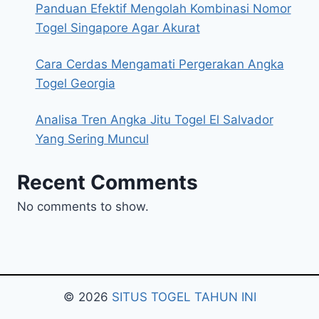
Panduan Efektif Mengolah Kombinasi Nomor
Togel Singapore Agar Akurat
Cara Cerdas Mengamati Pergerakan Angka
Togel Georgia
Analisa Tren Angka Jitu Togel El Salvador
Yang Sering Muncul
Recent Comments
No comments to show.
© 2026
SITUS TOGEL TAHUN INI