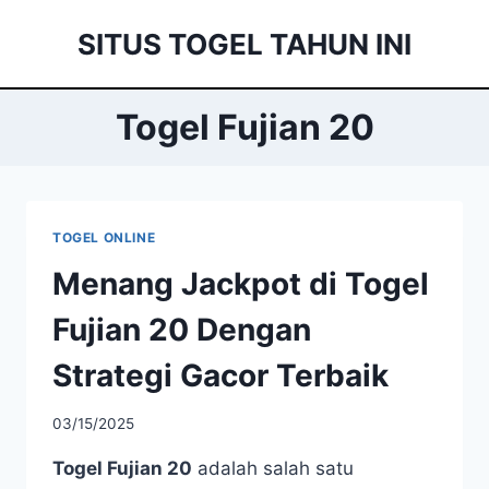
Skip
SITUS TOGEL TAHUN INI
to
content
Togel Fujian 20
TOGEL ONLINE
Menang Jackpot di Togel
Fujian 20 Dengan
Strategi Gacor Terbaik
03/15/2025
Togel Fujian 20
adalah salah satu