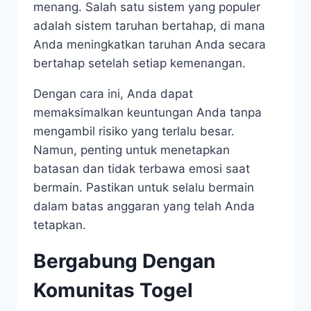
menang. Salah satu sistem yang populer
adalah sistem taruhan bertahap, di mana
Anda meningkatkan taruhan Anda secara
bertahap setelah setiap kemenangan.
Dengan cara ini, Anda dapat
memaksimalkan keuntungan Anda tanpa
mengambil risiko yang terlalu besar.
Namun, penting untuk menetapkan
batasan dan tidak terbawa emosi saat
bermain. Pastikan untuk selalu bermain
dalam batas anggaran yang telah Anda
tetapkan.
Bergabung Dengan
Komunitas Togel