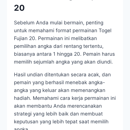
20
Sebelum Anda mulai bermain, penting
untuk memahami format permainan Togel
Fujian 20. Permainan ini melibatkan
pemilihan angka dari rentang tertentu,
biasanya antara 1 hingga 20. Pemain harus
memilih sejumlah angka yang akan diundi.
Hasil undian ditentukan secara acak, dan
pemain yang berhasil menebak angka-
angka yang keluar akan memenangkan
hadiah. Memahami cara kerja permainan ini
akan membantu Anda merencanakan
strategi yang lebih baik dan membuat
keputusan yang lebih tepat saat memilih
angka.