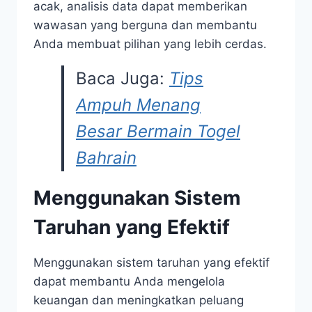
acak, analisis data dapat memberikan
wawasan yang berguna dan membantu
Anda membuat pilihan yang lebih cerdas.
Baca Juga:
Tips
Ampuh Menang
Besar Bermain Togel
Bahrain
Menggunakan Sistem
Taruhan yang Efektif
Menggunakan sistem taruhan yang efektif
dapat membantu Anda mengelola
keuangan dan meningkatkan peluang