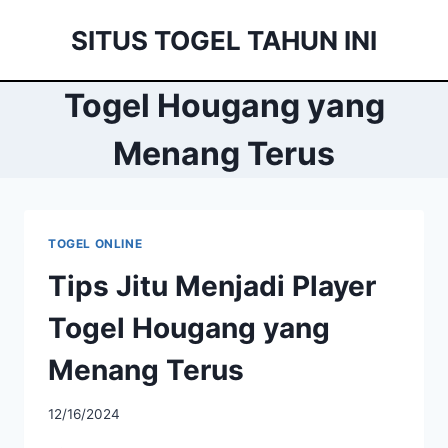
Skip
SITUS TOGEL TAHUN INI
to
content
Togel Hougang yang
Menang Terus
TOGEL ONLINE
Tips Jitu Menjadi Player
Togel Hougang yang
Menang Terus
12/16/2024