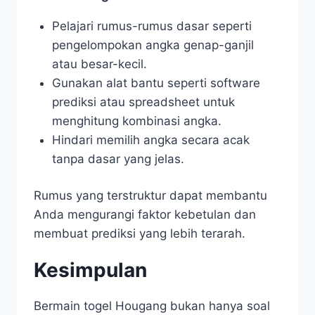
Pelajari rumus-rumus dasar seperti
pengelompokan angka genap-ganjil
atau besar-kecil.
Gunakan alat bantu seperti software
prediksi atau spreadsheet untuk
menghitung kombinasi angka.
Hindari memilih angka secara acak
tanpa dasar yang jelas.
Rumus yang terstruktur dapat membantu
Anda mengurangi faktor kebetulan dan
membuat prediksi yang lebih terarah.
Kesimpulan
Bermain togel Hougang bukan hanya soal