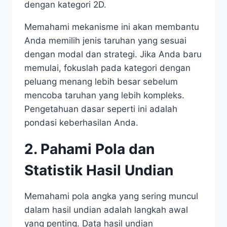
dengan kategori 2D.
Memahami mekanisme ini akan membantu
Anda memilih jenis taruhan yang sesuai
dengan modal dan strategi. Jika Anda baru
memulai, fokuslah pada kategori dengan
peluang menang lebih besar sebelum
mencoba taruhan yang lebih kompleks.
Pengetahuan dasar seperti ini adalah
pondasi keberhasilan Anda.
2. Pahami Pola dan
Statistik Hasil Undian
Memahami pola angka yang sering muncul
dalam hasil undian adalah langkah awal
yang penting. Data hasil undian