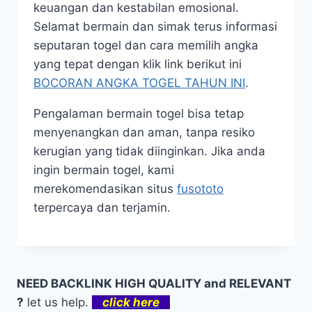
keuangan dan kestabilan emosional.
Selamat bermain dan simak terus informasi
seputaran togel dan cara memilih angka
yang tepat dengan klik link berikut ini
BOCORAN ANGKA TOGEL TAHUN INI
.
Pengalaman bermain togel bisa tetap
menyenangkan dan aman, tanpa resiko
kerugian yang tidak diinginkan. Jika anda
ingin bermain togel, kami
merekomendasikan situs
fusototo
terpercaya dan terjamin.
NEED BACKLINK HIGH QUALITY and RELEVANT
?
let us help.
click here