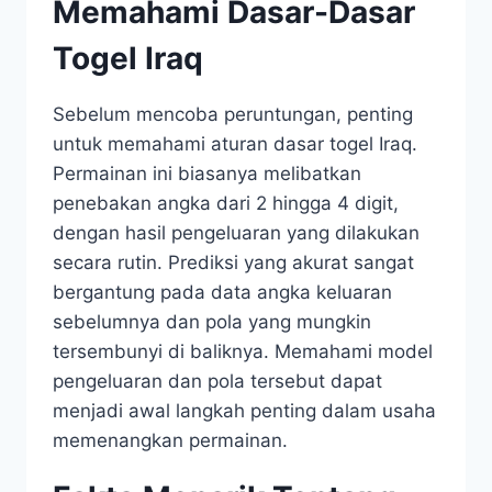
Memahami Dasar-Dasar
Togel Iraq
Sebelum mencoba peruntungan, penting
untuk memahami aturan dasar togel Iraq.
Permainan ini biasanya melibatkan
penebakan angka dari 2 hingga 4 digit,
dengan hasil pengeluaran yang dilakukan
secara rutin. Prediksi yang akurat sangat
bergantung pada data angka keluaran
sebelumnya dan pola yang mungkin
tersembunyi di baliknya. Memahami model
pengeluaran dan pola tersebut dapat
menjadi awal langkah penting dalam usaha
memenangkan permainan.