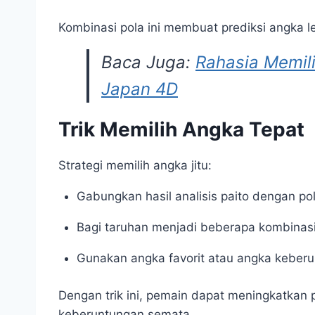
Kombinasi pola ini membuat prediksi angka le
Baca Juga:
Rahasia Memil
Japan 4D
Trik Memilih Angka Tepat
Strategi memilih angka jitu:
Gabungkan hasil analisis paito dengan po
Bagi taruhan menjadi beberapa kombinasi 
Gunakan angka favorit atau angka keberu
Dengan trik ini, pemain dapat meningkatka
keberuntungan semata.