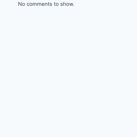
No comments to show.