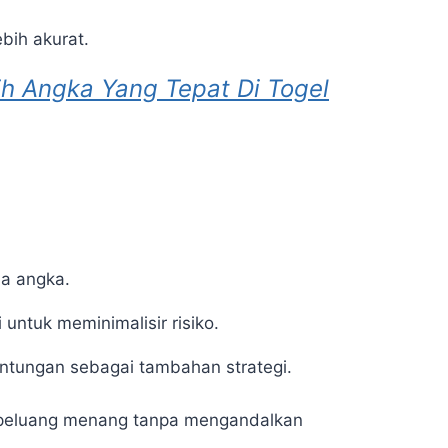
bih akurat.
ih Angka Yang Tepat Di Togel
la angka.
untuk meminimalisir risiko.
ntungan sebagai tambahan strategi.
n peluang menang tanpa mengandalkan