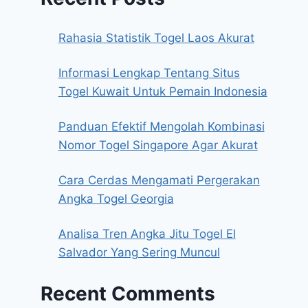
Rahasia Statistik Togel Laos Akurat
Informasi Lengkap Tentang Situs
Togel Kuwait Untuk Pemain Indonesia
Panduan Efektif Mengolah Kombinasi
Nomor Togel Singapore Agar Akurat
Cara Cerdas Mengamati Pergerakan
Angka Togel Georgia
Analisa Tren Angka Jitu Togel El
Salvador Yang Sering Muncul
Recent Comments