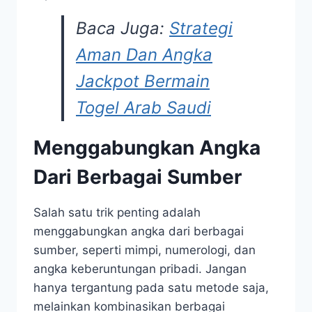
Baca Juga:
Strategi
Aman Dan Angka
Jackpot Bermain
Togel Arab Saudi
Menggabungkan Angka
Dari Berbagai Sumber
Salah satu trik penting adalah
menggabungkan angka dari berbagai
sumber, seperti mimpi, numerologi, dan
angka keberuntungan pribadi. Jangan
hanya tergantung pada satu metode saja,
melainkan kombinasikan berbagai