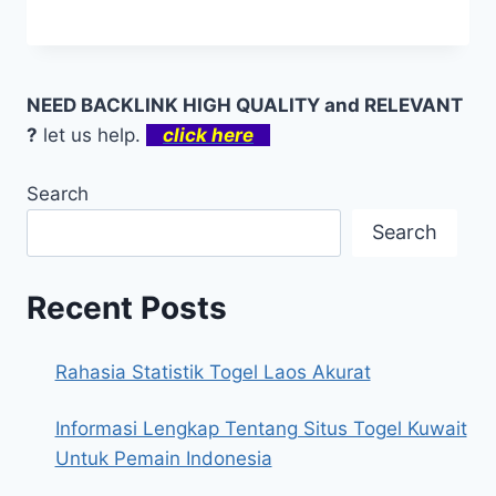
NEED BACKLINK HIGH QUALITY and RELEVANT
?
let us help.
click here
Search
Search
Recent Posts
Rahasia Statistik Togel Laos Akurat
Informasi Lengkap Tentang Situs Togel Kuwait
Untuk Pemain Indonesia