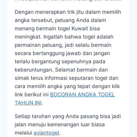
Dengan menerapkan trik jitu dalam memilih
angka tersebut, peluang Anda dalam
menang bermain togel Kuwait bisa
meningkat. Ingatlah bahwa togel adalah
permainan peluang, jadi selalu bermain
secara bertanggung jawab dan jangan
terlalu bergantung sepenuhnya pada
keberuntungan. Selamat bermain dan
simak terus informasi seputaran togel dan
cara memilih angka yang tepat dengan klik
link berikut ini
BOCORAN ANGKA TOGEL
TAHUN INI
.
Setiap taruhan yang Anda pasang bisa jadi
jalan menuju kemenangan luar biasa
melalui
aviantogel
.