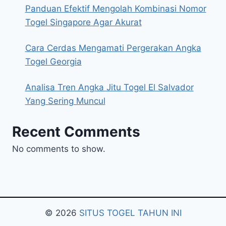
Panduan Efektif Mengolah Kombinasi Nomor
Togel Singapore Agar Akurat
Cara Cerdas Mengamati Pergerakan Angka
Togel Georgia
Analisa Tren Angka Jitu Togel El Salvador
Yang Sering Muncul
Recent Comments
No comments to show.
© 2026
SITUS TOGEL TAHUN INI