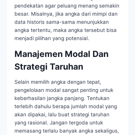
pendekatan agar peluang menang semakin
besar. Misalnya, jika angka dari mimpi dan
data historis sama-sama menunjukkan
angka tertentu, maka angka tersebut bisa
menjadi pilihan yang potensial.
Manajemen Modal Dan
Strategi Taruhan
Selain memilih angka dengan tepat,
pengelolaan modal sangat penting untuk
keberhasilan jangka panjang. Tentukan
terlebih dahulu berapa jumlah modal yang
akan dipakai, lalu buat strategi taruhan
yang rasional. Jangan tergoda untuk
memasang terlalu banyak angka sekaligus,