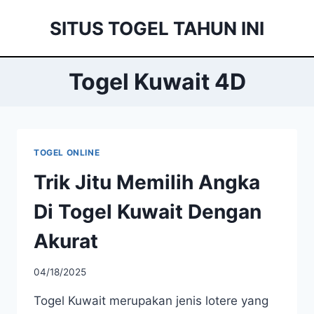
Skip
SITUS TOGEL TAHUN INI
to
content
Togel Kuwait 4D
TOGEL ONLINE
Trik Jitu Memilih Angka
Di Togel Kuwait Dengan
Akurat
04/18/2025
Togel Kuwait merupakan jenis lotere yang