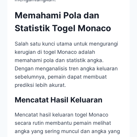
Memahami Pola dan
Statistik Togel Monaco
Salah satu kunci utama untuk mengurangi
kerugian di togel Monaco adalah
memahami pola dan statistik angka.
Dengan menganalisis tren angka keluaran
sebelumnya, pemain dapat membuat
prediksi lebih akurat.
Mencatat Hasil Keluaran
Mencatat hasil keluaran togel Monaco
secara rutin membantu pemain melihat
angka yang sering muncul dan angka yang