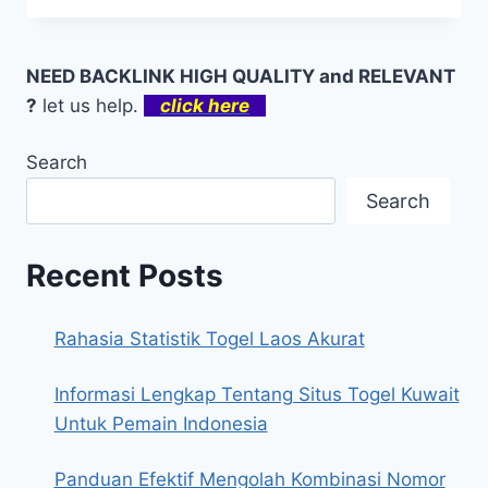
NEED BACKLINK HIGH QUALITY and RELEVANT
?
let us help.
click here
Search
Search
Recent Posts
Rahasia Statistik Togel Laos Akurat
Informasi Lengkap Tentang Situs Togel Kuwait
Untuk Pemain Indonesia
Panduan Efektif Mengolah Kombinasi Nomor