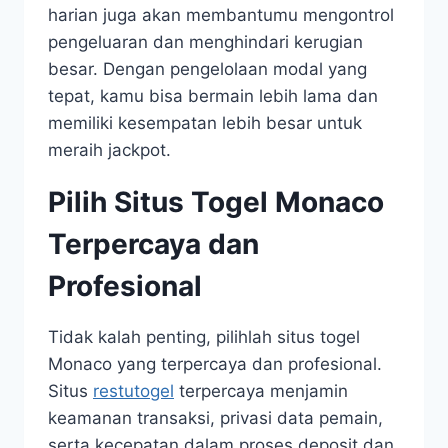
harian juga akan membantumu mengontrol
pengeluaran dan menghindari kerugian
besar. Dengan pengelolaan modal yang
tepat, kamu bisa bermain lebih lama dan
memiliki kesempatan lebih besar untuk
meraih jackpot.
Pilih Situs Togel Monaco
Terpercaya dan
Profesional
Tidak kalah penting, pilihlah situs togel
Monaco yang terpercaya dan profesional.
Situs
restutogel
terpercaya menjamin
keamanan transaksi, privasi data pemain,
serta kecepatan dalam proses deposit dan