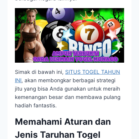
Simak di bawah ini,
SITUS TOGEL TAHUN
INI
, akan membongkar berbagai strategi
jitu yang bisa Anda gunakan untuk meraih
kemenangan besar dan membawa pulang
hadiah fantastis.
Memahami Aturan dan
Jenis Taruhan Togel