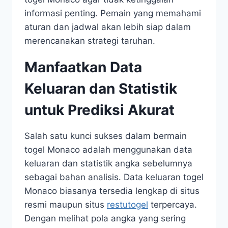
informasi penting. Pemain yang memahami
aturan dan jadwal akan lebih siap dalam
merencanakan strategi taruhan.
Manfaatkan Data
Keluaran dan Statistik
untuk Prediksi Akurat
Salah satu kunci sukses dalam bermain
togel Monaco adalah menggunakan data
keluaran dan statistik angka sebelumnya
sebagai bahan analisis. Data keluaran togel
Monaco biasanya tersedia lengkap di situs
resmi maupun situs
restutogel
terpercaya.
Dengan melihat pola angka yang sering