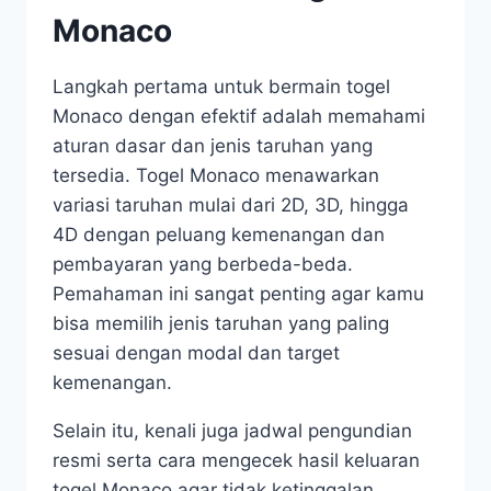
Monaco
Langkah pertama untuk bermain togel
Monaco dengan efektif adalah memahami
aturan dasar dan jenis taruhan yang
tersedia. Togel Monaco menawarkan
variasi taruhan mulai dari 2D, 3D, hingga
4D dengan peluang kemenangan dan
pembayaran yang berbeda-beda.
Pemahaman ini sangat penting agar kamu
bisa memilih jenis taruhan yang paling
sesuai dengan modal dan target
kemenangan.
Selain itu, kenali juga jadwal pengundian
resmi serta cara mengecek hasil keluaran
togel Monaco agar tidak ketinggalan