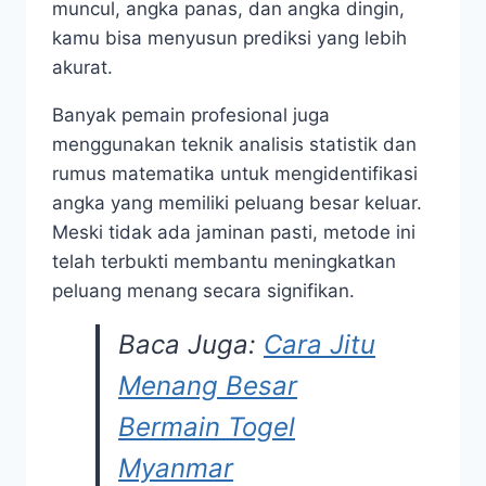
muncul, angka panas, dan angka dingin,
kamu bisa menyusun prediksi yang lebih
akurat.
Banyak pemain profesional juga
menggunakan teknik analisis statistik dan
rumus matematika untuk mengidentifikasi
angka yang memiliki peluang besar keluar.
Meski tidak ada jaminan pasti, metode ini
telah terbukti membantu meningkatkan
peluang menang secara signifikan.
Baca Juga:
Cara Jitu
Menang Besar
Bermain Togel
Myanmar