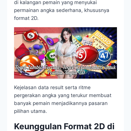
di kalangan pemain yang menyukai
permainan angka sederhana, khususnya
format 2D.
Kejelasan data result serta ritme
pergerakan angka yang terukur membuat
banyak pemain menjadikannya pasaran
pilihan utama.
Keunggulan Format 2D di