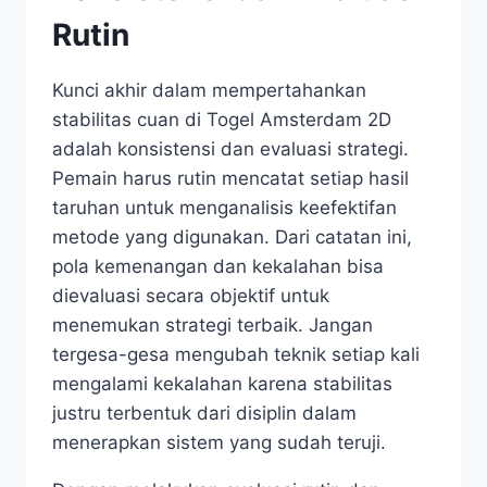
Rutin
Kunci akhir dalam mempertahankan
stabilitas cuan di Togel Amsterdam 2D
adalah konsistensi dan evaluasi strategi.
Pemain harus rutin mencatat setiap hasil
taruhan untuk menganalisis keefektifan
metode yang digunakan. Dari catatan ini,
pola kemenangan dan kekalahan bisa
dievaluasi secara objektif untuk
menemukan strategi terbaik. Jangan
tergesa-gesa mengubah teknik setiap kali
mengalami kekalahan karena stabilitas
justru terbentuk dari disiplin dalam
menerapkan sistem yang sudah teruji.