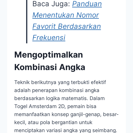
Baca Juga:
Panduan
Menentukan Nomor
Favorit Berdasarkan
Frekuensi
Mengoptimalkan
Kombinasi Angka
Teknik berikutnya yang terbukti efektif
adalah penerapan kombinasi angka
berdasarkan logika matematis. Dalam
Togel Amsterdam 2D, pemain bisa
memanfaatkan konsep ganjil-genap, besar-
kecil, atau pola bergantian untuk
menciptakan variasi angka yang seimbang.