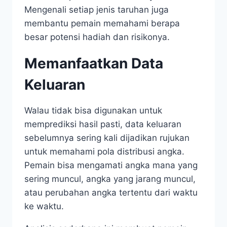
Mengenali setiap jenis taruhan juga
membantu pemain memahami berapa
besar potensi hadiah dan risikonya.
Memanfaatkan Data
Keluaran
Walau tidak bisa digunakan untuk
memprediksi hasil pasti, data keluaran
sebelumnya sering kali dijadikan rujukan
untuk memahami pola distribusi angka.
Pemain bisa mengamati angka mana yang
sering muncul, angka yang jarang muncul,
atau perubahan angka tertentu dari waktu
ke waktu.