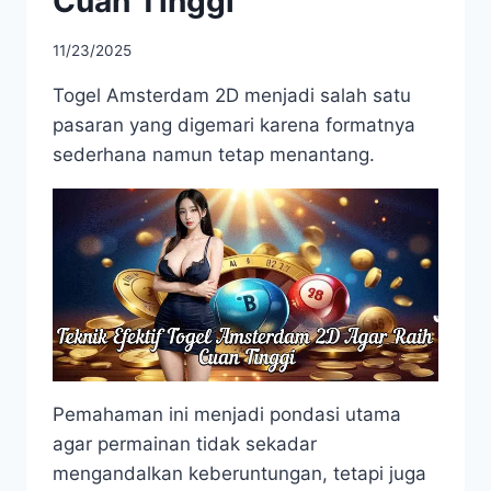
Cuan Tinggi
11/23/2025
Togel Amsterdam 2D menjadi salah satu
pasaran yang digemari karena formatnya
sederhana namun tetap menantang.
Pemahaman ini menjadi pondasi utama
agar permainan tidak sekadar
mengandalkan keberuntungan, tetapi juga