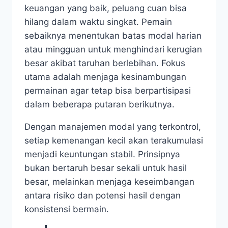
keuangan yang baik, peluang cuan bisa
hilang dalam waktu singkat. Pemain
sebaiknya menentukan batas modal harian
atau mingguan untuk menghindari kerugian
besar akibat taruhan berlebihan. Fokus
utama adalah menjaga kesinambungan
permainan agar tetap bisa berpartisipasi
dalam beberapa putaran berikutnya.
Dengan manajemen modal yang terkontrol,
setiap kemenangan kecil akan terakumulasi
menjadi keuntungan stabil. Prinsipnya
bukan bertaruh besar sekali untuk hasil
besar, melainkan menjaga keseimbangan
antara risiko dan potensi hasil dengan
konsistensi bermain.