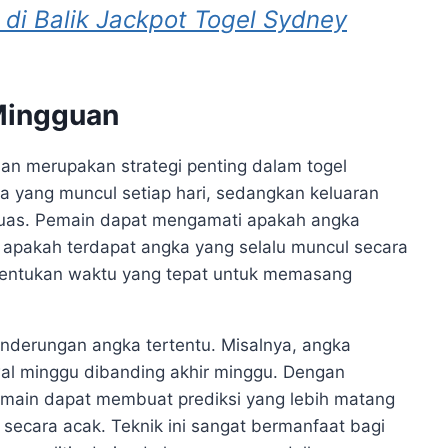
di Balik Jackpot Togel Sydney
 Mingguan
an merupakan strategi penting dalam togel
 yang muncul setiap hari, sedangkan keluaran
luas. Pemain dapat mengamati apakah angka
au apakah terdapat angka yang selalu muncul secara
nentukan waktu yang tepat untuk memasang
nderungan angka tertentu. Misalnya, angka
wal minggu dibanding akhir minggu. Dengan
main dapat membuat prediksi yang lebih matang
ecara acak. Teknik ini sangat bermanfaat bagi