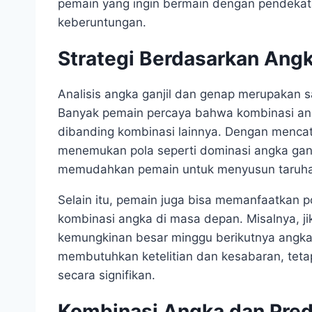
pemain yang ingin bermain dengan pendekat
keberuntungan.
Strategi Berdasarkan Angk
Analisis angka ganjil dan genap merupakan s
Banyak pemain percaya bahwa kombinasi angk
dibanding kombinasi lainnya. Dengan mencat
menemukan pola seperti dominasi angka ganjil
memudahkan pemain untuk menyusun taruhan
Selain itu, pemain juga bisa memanfaatkan 
kombinasi angka di masa depan. Misalnya, 
kemungkinan besar minggu berikutnya angka ga
membutuhkan ketelitian dan kesabaran, tet
secara signifikan.
Kombinasi Angka dan Pred