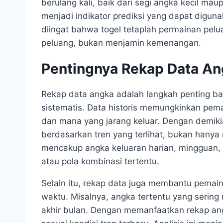
berulang kali, baik dari segi angka kecil mau
menjadi indikator prediksi yang dapat digun
diingat bahwa togel tetaplah permainan pelu
peluang, bukan menjamin kemenangan.
Pentingnya Rekap Data A
Rekap data angka adalah langkah penting bag
sistematis. Data historis memungkinkan pem
dan mana yang jarang keluar. Dengan demiki
berdasarkan tren yang terlihat, bukan hanya
mencakup angka keluaran harian, mingguan, 
atau pola kombinasi tertentu.
Selain itu, rekap data juga membantu pemai
waktu. Misalnya, angka tertentu yang sering 
akhir bulan. Dengan memanfaatkan rekap an