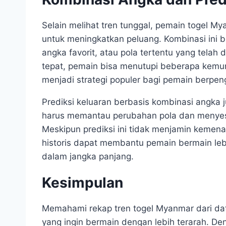
Selain melihat tren tunggal, pemain togel 
untuk meningkatkan peluang. Kombinasi ini bi
angka favorit, atau pola tertentu yang telah
tepat, pemain bisa menutupi beberapa kemung
menjadi strategi populer bagi pemain berpe
Prediksi keluaran berbasis kombinasi angka
harus memantau perubahan pola dan menyesu
Meskipun prediksi ini tidak menjamin kemen
historis dapat membantu pemain bermain le
dalam jangka panjang.
Kesimpulan
Memahami rekap tren togel Myanmar dari da
yang ingin bermain dengan lebih terarah. De