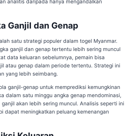
an analitis daripada hanya mengandalkan
a Ganjil dan Genap
alah satu strategi populer dalam togel Myanmar.
a ganjil dan genap tertentu lebih sering muncul
at data keluaran sebelumnya, pemain bisa
 atau genap dalam periode tertentu. Strategi ini
 yang lebih seimbang.
pola ganjil-genap untuk memprediksi kemungkinan
jika dalam satu minggu angka genap mendominasi,
njil akan lebih sering muncul. Analisis seperti ini
api dapat meningkatkan peluang kemenangan
iksi Keluaran