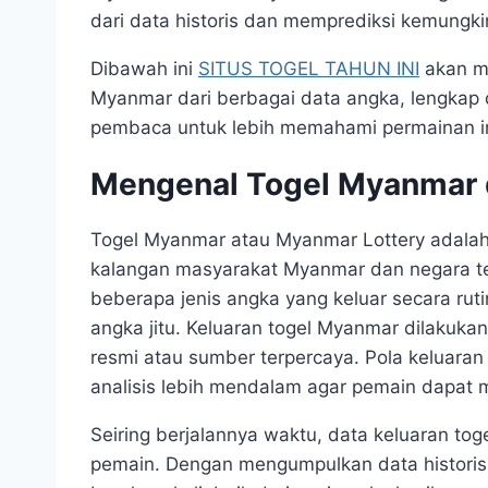
dari data historis dan memprediksi kemungki
Dibawah ini
SITUS TOGEL TAHUN INI
akan m
Myanmar dari berbagai data angka, lengkap 
pembaca untuk lebih memahami permainan in
Mengenal Togel Myanmar 
Togel Myanmar atau Myanmar Lottery adalah 
kalangan masyarakat Myanmar dan negara te
beberapa jenis angka yang keluar secara rut
angka jitu. Keluaran togel Myanmar dilakukan
resmi atau sumber terpercaya. Pola keluara
analisis lebih mendalam agar pemain dapat me
Seiring berjalannya waktu, data keluaran to
pemain. Dengan mengumpulkan data historis