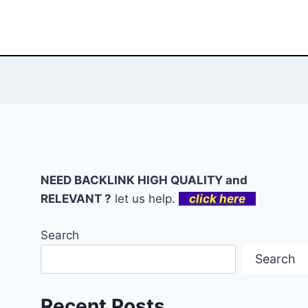
NEED BACKLINK HIGH QUALITY and
RELEVANT ?
let us help.
click here
Search
Search
Recent Posts