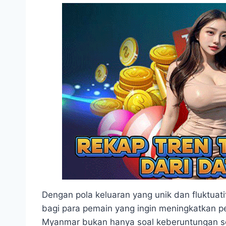
Dengan pola keluaran yang unik dan fluktuati
bagi para pemain yang ingin meningkatkan 
Myanmar bukan hanya soal keberuntungan se