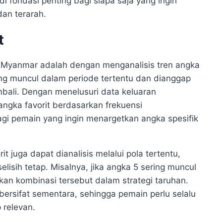
adi fondasi penting bagi siapa saja yang ingin
an terarah.
t
l Myanmar adalah dengan menganalisis tren angka
ring muncul dalam periode tertentu dan dianggap
embali. Dengan menelusuri data keluaran
ngka favorit berdasarkan frekuensi
agi pemain yang ingin menargetkan angka spesifik
t juga dapat dianalisis melalui pola tertentu,
lisih tetap. Misalnya, jika angka 5 sering muncul
an kombinasi tersebut dalam strategi taruhan.
bersifat sementara, sehingga pemain perlu selalu
 relevan.