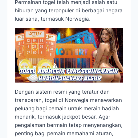
Permainan togel telah menjadi salah satu
hiburan yang terpopuler di berbagai negara
luar sana, termasuk Norwegia.
Dengan sistem resmi yang teratur dan
transparan, togel di Norwegia menawarkan
peluang bagi pemain untuk meraih hadiah
menarik, termasuk jackpot besar. Agar
pengalaman bermain tetap menyenangkan,
penting bagi pemain memahami aturan,