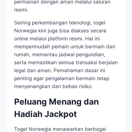
permainan dengan aman melalui saluran
resmi.
Seiring perkembangan teknologi, togel
Norwegia kini juga bisa diakses secara
online melalui platform resmi. Hal ini
mempermudah pemain untuk bermain dari
rumah, memantau jadwal pengundian,
serta memastikan semua transaksi berjalan
legal dan aman. Pemahaman dasar ini
penting agar pengalaman bermain tetap
menyenangkan dan bebas risiko.
Peluang Menang dan
Hadiah Jackpot
Togel Norwegia menawarkan berbagai