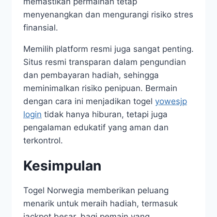
memastikan permainan tetap
menyenangkan dan mengurangi risiko stres
finansial.
Memilih platform resmi juga sangat penting.
Situs resmi transparan dalam pengundian
dan pembayaran hadiah, sehingga
meminimalkan risiko penipuan. Bermain
dengan cara ini menjadikan togel
yowesjp
login
tidak hanya hiburan, tetapi juga
pengalaman edukatif yang aman dan
terkontrol.
Kesimpulan
Togel Norwegia memberikan peluang
menarik untuk meraih hadiah, termasuk
jackpot besar, bagi pemain yang