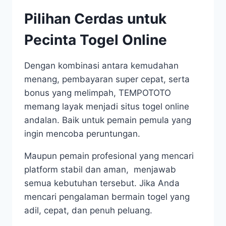
Pilihan Cerdas untuk
Pecinta Togel Online
Dengan kombinasi antara kemudahan
menang, pembayaran super cepat, serta
bonus yang melimpah, TEMPOTOTO
memang layak menjadi situs togel online
andalan. Baik untuk pemain pemula yang
ingin mencoba peruntungan.
Maupun pemain profesional yang mencari
platform stabil dan aman, menjawab
semua kebutuhan tersebut. Jika Anda
mencari pengalaman bermain togel yang
adil, cepat, dan penuh peluang.