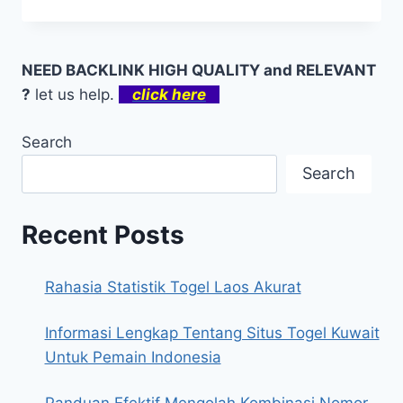
NEED BACKLINK HIGH QUALITY and RELEVANT
?
let us help.
click here
Search
Search
Recent Posts
Rahasia Statistik Togel Laos Akurat
Informasi Lengkap Tentang Situs Togel Kuwait
Untuk Pemain Indonesia