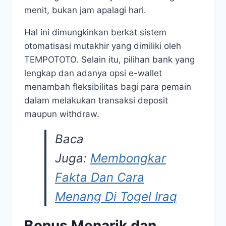
menit, bukan jam apalagi hari.
Hal ini dimungkinkan berkat sistem
otomatisasi mutakhir yang dimiliki oleh
TEMPOTOTO. Selain itu, pilihan bank yang
lengkap dan adanya opsi e-wallet
menambah fleksibilitas bagi para pemain
dalam melakukan transaksi deposit
maupun withdraw.
Baca
Juga:
Membongkar
Fakta Dan Cara
Menang Di Togel Iraq
Bonus Menarik dan