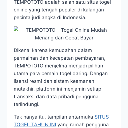
TEMPOTOTO adalah salah satu situs togel
online yang tengah populer di kalangan
pecinta judi angka di Indonesia.
Dikenal karena kemudahan dalam
permainan dan kecepatan pembayaran,
TEMPOTOTO menjelma menjadi pilihan
utama para pemain togel daring. Dengan
lisensi resmi dan sistem keamanan
mutakhir, platform ini menjamin setiap
transaksi dan data pribadi pengguna
terlindungi.
Tak hanya itu, tampilan antarmuka
SITUS
TOGEL TAHUN INI
yang ramah pengguna