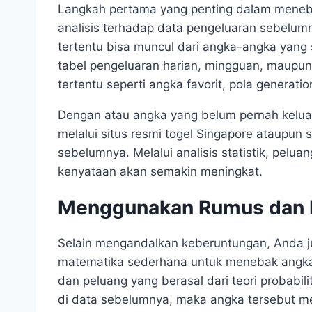
Langkah pertama yang penting dalam meneb
analisis terhadap data pengeluaran sebelu
tertentu bisa muncul dari angka-angka yang
tabel pengeluaran harian, mingguan, maupun
tertentu seperti angka favorit, pola generatio
Dengan atau angka yang belum pernah keluar
melalui situs resmi togel Singapore ataupun
sebelumnya. Melalui analisis statistik, pel
kenyataan akan semakin meningkat.
Menggunakan Rumus dan 
Selain mengandalkan keberuntungan, Anda 
matematika sederhana untuk menebak angka
dan peluang yang berasal dari teori probabili
di data sebelumnya, maka angka tersebut memi