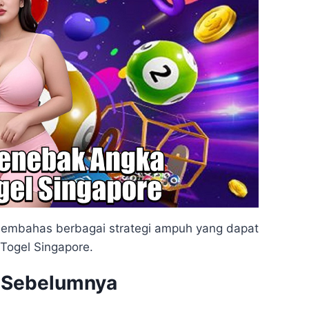
embahas berbagai strategi ampuh yang dapat
Togel Singapore.
n Sebelumnya