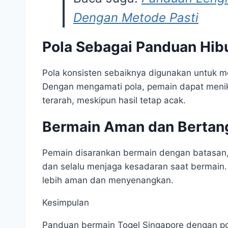
Dengan Metode Pasti
Pola Sebagai Panduan Hibu
Pola konsisten sebaiknya digunakan untuk 
Dengan mengamati pola, pemain dapat menik
terarah, meskipun hasil tetap acak.
Bermain Aman dan Berta
Pemain disarankan bermain dengan batasan,
dan selalu menjaga kesadaran saat bermain
lebih aman dan menyenangkan.
Kesimpulan
Panduan bermain Togel Singapore dengan p