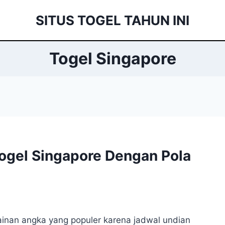
SITUS TOGEL TAHUN INI
Togel Singapore
Togel Singapore Dengan Pola
inan angka yang populer karena jadwal undian