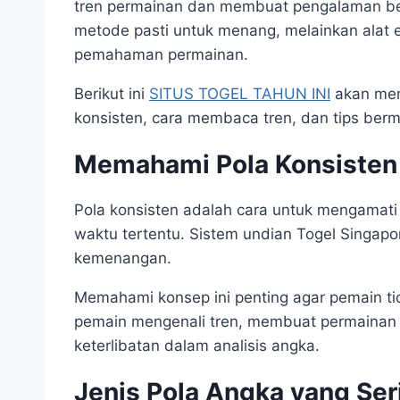
tren permainan dan membuat pengalaman berma
metode pasti untuk menang, melainkan alat 
pemahaman permainan.
Berikut ini
SITUS TOGEL TAHUN INI
akan mem
konsisten, cara membaca tren, dan tips ber
Memahami Pola Konsisten
Pola konsisten adalah cara untuk mengamati
waktu tertentu. Sistem undian Togel Singap
kemenangan.
Memahami konsep ini penting agar pemain ti
pemain mengenali tren, membuat permainan t
keterlibatan dalam analisis angka.
Jenis Pola Angka yang Ser