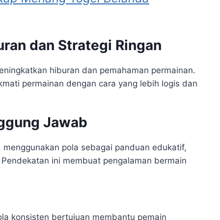
ran dan Strategi Ringan
meningkatkan hiburan dan pemahaman permainan.
mati permainan dengan cara yang lebih logis dan
nggung Jawab
 menggunakan pola sebagai panduan edukatif,
. Pendekatan ini membuat pengalaman bermain
ola konsisten bertujuan membantu pemain