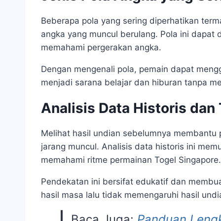
Beberapa pola yang sering diperhatikan term
angka yang muncul berulang. Pola ini dapat 
memahami pergerakan angka.
Dengan mengenali pola, pemain dapat menggu
menjadi sarana belajar dan hiburan tanpa m
Analisis Data Historis dan
Melihat hasil undian sebelumnya membantu
jarang muncul. Analisis data historis ini me
memahami ritme permainan Togel Singapore.
Pendekatan ini bersifat edukatif dan membu
hasil masa lalu tidak memengaruhi hasil undi
Baca Juga:
Panduan Leng