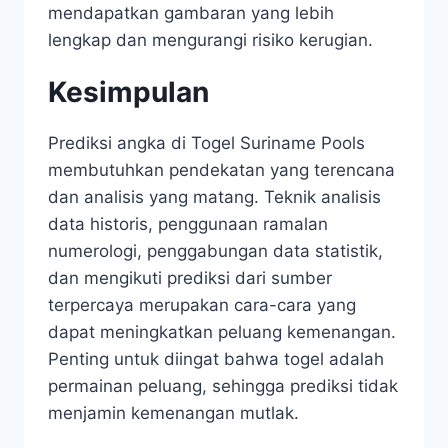
mendapatkan gambaran yang lebih
lengkap dan mengurangi risiko kerugian.
Kesimpulan
Prediksi angka di Togel Suriname Pools
membutuhkan pendekatan yang terencana
dan analisis yang matang. Teknik analisis
data historis, penggunaan ramalan
numerologi, penggabungan data statistik,
dan mengikuti prediksi dari sumber
terpercaya merupakan cara-cara yang
dapat meningkatkan peluang kemenangan.
Penting untuk diingat bahwa togel adalah
permainan peluang, sehingga prediksi tidak
menjamin kemenangan mutlak.