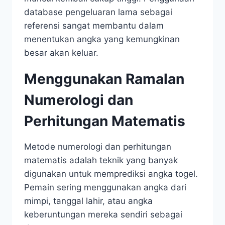
database pengeluaran lama sebagai
referensi sangat membantu dalam
menentukan angka yang kemungkinan
besar akan keluar.
Menggunakan Ramalan
Numerologi dan
Perhitungan Matematis
Metode numerologi dan perhitungan
matematis adalah teknik yang banyak
digunakan untuk memprediksi angka togel.
Pemain sering menggunakan angka dari
mimpi, tanggal lahir, atau angka
keberuntungan mereka sendiri sebagai