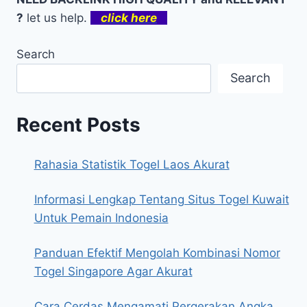
?
let us help.
click here
Search
Search
Recent Posts
Rahasia Statistik Togel Laos Akurat
Informasi Lengkap Tentang Situs Togel Kuwait
Untuk Pemain Indonesia
Panduan Efektif Mengolah Kombinasi Nomor
Togel Singapore Agar Akurat
Cara Cerdas Mengamati Pergerakan Angka