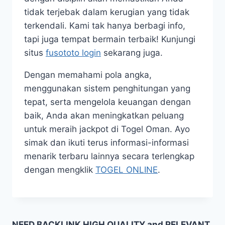
tidak terjebak dalam kerugian yang tidak
terkendali. Kami tak hanya berbagi info,
tapi juga tempat bermain terbaik! Kunjungi
situs
fusototo login
sekarang juga.
Dengan memahami pola angka,
menggunakan sistem penghitungan yang
tepat, serta mengelola keuangan dengan
baik, Anda akan meningkatkan peluang
untuk meraih jackpot di Togel Oman.
Ayo
simak dan ikuti terus informasi-informasi
menarik terbaru lainnya secara terlengkap
dengan mengklik
TOGEL ONLINE
.
NEED BACKLINK HIGH QUALITY and RELEVANT