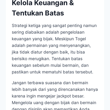
Kelola Keuangan &
Tentukan Batas
Strategi ketiga yang sangat penting namun
sering diabaikan adalah pengelolaan
keuangan yang bijak. Meskipun Togel
adalah permainan yang menyenangkan,
jika tidak diatur dengan baik, itu bisa
berisiko merugikan. Tentukan batas
keuangan sebelum mulai bermain, dan
pastikan untuk mematuhi batas tersebut.
Jangan terbawa suasana dan bermain
lebih banyak dari yang direncanakan hanya
karena ingin mengejar jackpot besar.
Mengelola uang dengan bijak dan bermain
dengan disiplin akan memastikan Anda