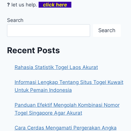
?
let us help.
click here
Search
Search
Recent Posts
Rahasia Statistik Togel Laos Akurat
Informasi Lengkap Tentang Situs Togel Kuwait
Untuk Pemain Indonesia
Panduan Efektif Mengolah Kombinasi Nomor
Togel Singapore Agar Akurat
Cara Cerdas Mengamati Pergerakan Angka