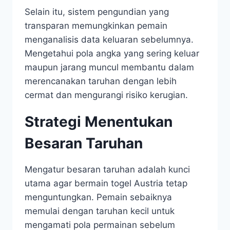
Selain itu, sistem pengundian yang
transparan memungkinkan pemain
menganalisis data keluaran sebelumnya.
Mengetahui pola angka yang sering keluar
maupun jarang muncul membantu dalam
merencanakan taruhan dengan lebih
cermat dan mengurangi risiko kerugian.
Strategi Menentukan
Besaran Taruhan
Mengatur besaran taruhan adalah kunci
utama agar bermain togel Austria tetap
menguntungkan. Pemain sebaiknya
memulai dengan taruhan kecil untuk
mengamati pola permainan sebelum