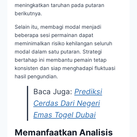
meningkatkan taruhan pada putaran
berikutnya.
Selain itu, membagi modal menjadi
beberapa sesi permainan dapat
meminimalkan risiko kehilangan seluruh
modal dalam satu putaran. Strategi
bertahap ini membantu pemain tetap
konsisten dan siap menghadapi fluktuasi
hasil pengundian.
Baca Juga:
Prediksi
Cerdas Dari Negeri
Emas Togel Dubai
Memanfaatkan Analisis