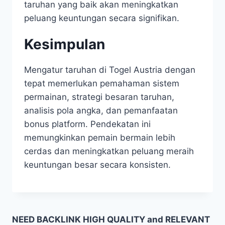
taruhan yang baik akan meningkatkan
peluang keuntungan secara signifikan.
Kesimpulan
Mengatur taruhan di Togel Austria dengan
tepat memerlukan pemahaman sistem
permainan, strategi besaran taruhan,
analisis pola angka, dan pemanfaatan
bonus platform. Pendekatan ini
memungkinkan pemain bermain lebih
cerdas dan meningkatkan peluang meraih
keuntungan besar secara konsisten.
NEED BACKLINK HIGH QUALITY and RELEVANT