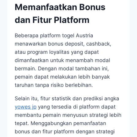
Memanfaatkan Bonus
dan Fitur Platform
Beberapa platform togel Austria
menawarkan bonus deposit, cashback,
atau program loyalitas yang dapat
dimanfaatkan untuk menambah modal
bermain. Dengan modal tambahan ini,
pemain dapat melakukan lebih banyak
taruhan tanpa risiko berlebihan.
Selain itu, fitur statistik dan prediksi angka
yowes jp
yang tersedia di platform dapat
membantu pemain menyusun strategi lebih
tepat. Menggabungkan pemanfaatan
bonus dan fitur platform dengan strategi