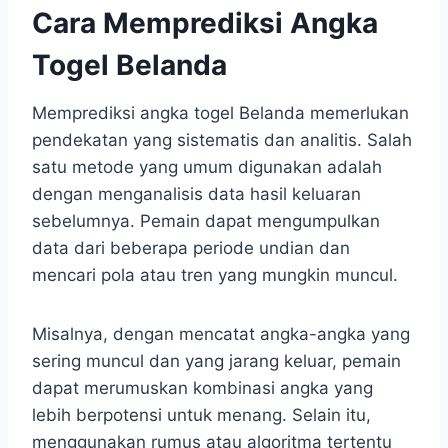
Cara Memprediksi Angka
Togel Belanda
Memprediksi angka togel Belanda memerlukan
pendekatan yang sistematis dan analitis. Salah
satu metode yang umum digunakan adalah
dengan menganalisis data hasil keluaran
sebelumnya. Pemain dapat mengumpulkan
data dari beberapa periode undian dan
mencari pola atau tren yang mungkin muncul.
Misalnya, dengan mencatat angka-angka yang
sering muncul dan yang jarang keluar, pemain
dapat merumuskan kombinasi angka yang
lebih berpotensi untuk menang. Selain itu,
menggunakan rumus atau algoritma tertentu