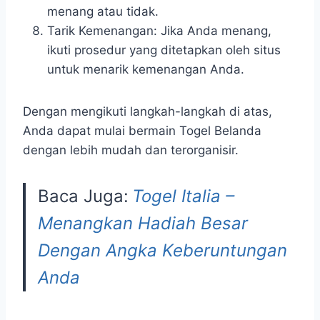
menang atau tidak.
Tarik Kemenangan: Jika Anda menang,
ikuti prosedur yang ditetapkan oleh situs
untuk menarik kemenangan Anda.
​Dengan mengikuti langkah-langkah di atas,
Anda dapat mulai bermain Togel Belanda
dengan lebih mudah dan terorganisir.
Baca Juga:
Togel Italia –
Menangkan Hadiah Besar
Dengan Angka Keberuntungan
Anda