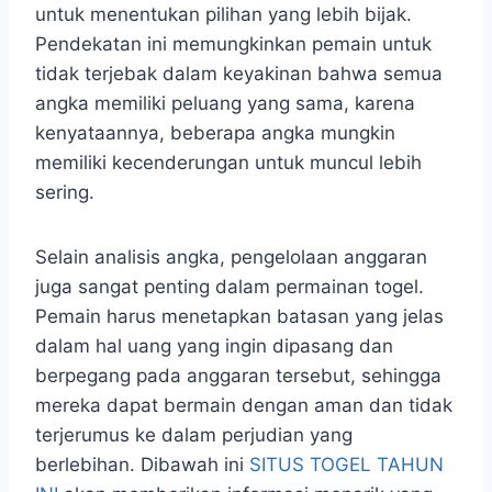
untuk menentukan pilihan yang lebih bijak.
Pendekatan ini memungkinkan pemain untuk
tidak terjebak dalam keyakinan bahwa semua
angka memiliki peluang yang sama, karena
kenyataannya, beberapa angka mungkin
memiliki kecenderungan untuk muncul lebih
sering.
Selain analisis angka, pengelolaan anggaran
juga sangat penting dalam permainan togel.
Pemain harus menetapkan batasan yang jelas
dalam hal uang yang ingin dipasang dan
berpegang pada anggaran tersebut, sehingga
mereka dapat bermain dengan aman dan tidak
terjerumus ke dalam perjudian yang
berlebihan. Dibawah ini
SITUS TOGEL TAHUN