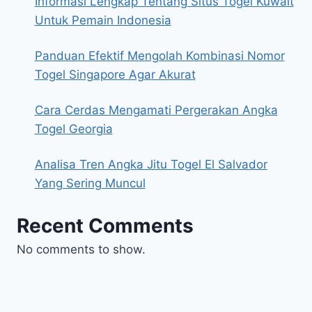
Informasi Lengkap Tentang Situs Togel Kuwait
Untuk Pemain Indonesia
Panduan Efektif Mengolah Kombinasi Nomor
Togel Singapore Agar Akurat
Cara Cerdas Mengamati Pergerakan Angka
Togel Georgia
Analisa Tren Angka Jitu Togel El Salvador
Yang Sering Muncul
Recent Comments
No comments to show.