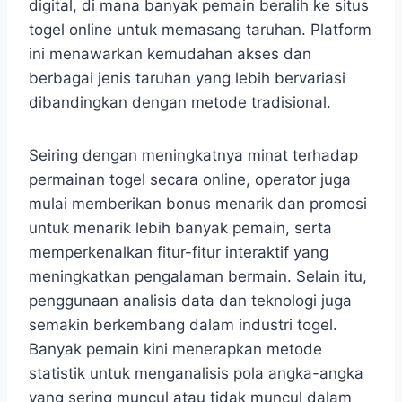
digital, di mana banyak pemain beralih ke situs
togel online untuk memasang taruhan.​ Platform
ini menawarkan kemudahan akses dan
berbagai jenis taruhan yang lebih bervariasi
dibandingkan dengan metode tradisional.
Seiring dengan meningkatnya minat terhadap
permainan togel secara online, operator juga
mulai memberikan bonus menarik dan promosi
untuk menarik lebih banyak pemain, serta
memperkenalkan fitur-fitur interaktif yang
meningkatkan pengalaman bermain. Selain itu,
penggunaan analisis data dan teknologi juga
semakin berkembang dalam industri togel.
Banyak pemain kini menerapkan metode
statistik untuk menganalisis pola angka-angka
yang sering muncul atau tidak muncul dalam