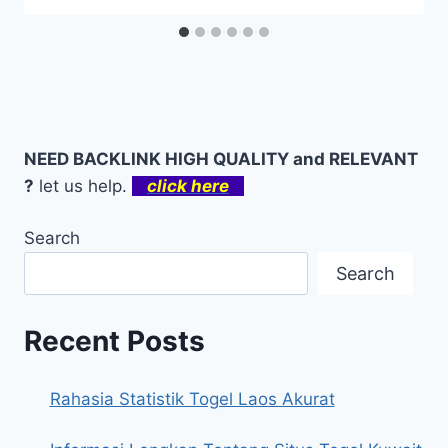
NEED BACKLINK HIGH QUALITY and RELEVANT
?
let us help.
click here
Search
Search
Recent Posts
Rahasia Statistik Togel Laos Akurat