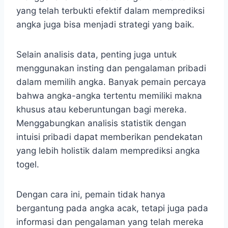
yang telah terbukti efektif dalam memprediksi
angka juga bisa menjadi strategi yang baik.
Selain analisis data, penting juga untuk
menggunakan insting dan pengalaman pribadi
dalam memilih angka. Banyak pemain percaya
bahwa angka-angka tertentu memiliki makna
khusus atau keberuntungan bagi mereka.
Menggabungkan analisis statistik dengan
intuisi pribadi dapat memberikan pendekatan
yang lebih holistik dalam memprediksi angka
togel.
Dengan cara ini, pemain tidak hanya
bergantung pada angka acak, tetapi juga pada
informasi dan pengalaman yang telah mereka