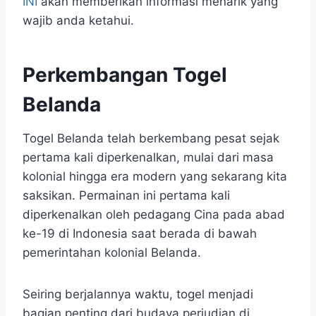
INI
akan memberikan informasi menarik yang
wajib anda ketahui.
Perkembangan Togel
Belanda
Togel Belanda telah berkembang pesat sejak
pertama kali diperkenalkan, mulai dari masa
kolonial hingga era modern yang sekarang kita
saksikan. Permainan ini pertama kali
diperkenalkan oleh pedagang Cina pada abad
ke-19 di Indonesia saat berada di bawah
pemerintahan kolonial Belanda.
Seiring berjalannya waktu, togel menjadi
bagian penting dari budaya perjudian di