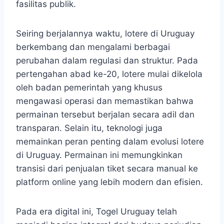
fasilitas publik.
Seiring berjalannya waktu, lotere di Uruguay
berkembang dan mengalami berbagai
perubahan dalam regulasi dan struktur. Pada
pertengahan abad ke-20, lotere mulai dikelola
oleh badan pemerintah yang khusus
mengawasi operasi dan memastikan bahwa
permainan tersebut berjalan secara adil dan
transparan. Selain itu, teknologi juga
memainkan peran penting dalam evolusi lotere
di Uruguay. Permainan ini memungkinkan
transisi dari penjualan tiket secara manual ke
platform online yang lebih modern dan efisien.
Pada era digital ini, Togel Uruguay telah