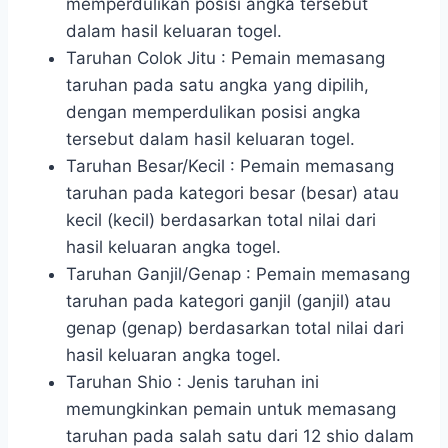
memperdulikan posisi angka tersebut
dalam hasil keluaran togel.
Taruhan Colok Jitu : Pemain memasang
taruhan pada satu angka yang dipilih,
dengan memperdulikan posisi angka
tersebut dalam hasil keluaran togel.
Taruhan Besar/Kecil : Pemain memasang
taruhan pada kategori besar (besar) atau
kecil (kecil) berdasarkan total nilai dari
hasil keluaran angka togel.
Taruhan Ganjil/Genap : Pemain memasang
taruhan pada kategori ganjil (ganjil) atau
genap (genap) berdasarkan total nilai dari
hasil keluaran angka togel.
Taruhan Shio : Jenis taruhan ini
memungkinkan pemain untuk memasang
taruhan pada salah satu dari 12 shio dalam