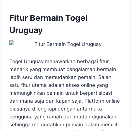
Fitur Bermain Togel
Uruguay
Togel Uruguay menawarkan berbagai fitur
menarik yang membuat pengalaman bermain
lebih seru dan memudahkan pemain. Salah
satu fitur utama adalah akses online yang
memungkinkan pemain untuk berpartisipasi
dari mana saja dan kapan saja. Platform online
biasanya dilengkapi dengan antarmuka
pengguna yang ramah dan mudah digunakan,
sehingga memudahkan pemain dalam memilih