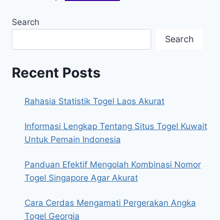
Search
Search
Recent Posts
Rahasia Statistik Togel Laos Akurat
Informasi Lengkap Tentang Situs Togel Kuwait
Untuk Pemain Indonesia
Panduan Efektif Mengolah Kombinasi Nomor
Togel Singapore Agar Akurat
Cara Cerdas Mengamati Pergerakan Angka
Togel Georgia