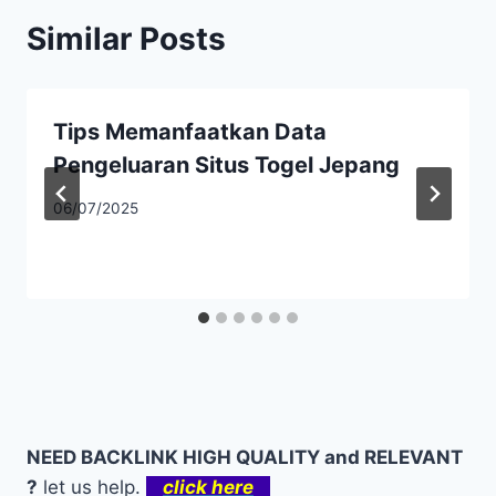
Similar Posts
Tips Memanfaatkan Data
Pengeluaran Situs Togel Jepang
06/07/2025
NEED BACKLINK HIGH QUALITY and RELEVANT
?
let us help.
click here