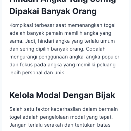
Dipakai Banyak Orang
Kompikasi terbesar saat memenangkan togel
adalah banyak pemain memilih angka yang
sama. Jadi, hindari angka yang terlalu umum
dan sering dipilih banyak orang. Cobalah
mengurangi penggunaan angka-angka populer
dan fokus pada angka yang memiliki peluang
lebih personal dan unik.
Kelola Modal Dengan Bijak
Salah satu faktor keberhasilan dalam bermain
togel adalah pengelolaan modal yang tepat.
Jangan terlalu serakah dan tentukan batas