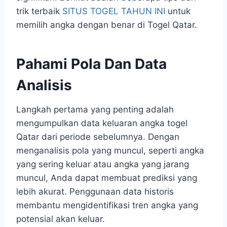
trik terbaik
SITUS TOGEL TAHUN INI
untuk
memilih angka dengan benar di Togel Qatar.
Pahami Pola Dan Data
Analisis
Langkah pertama yang penting adalah
mengumpulkan data keluaran angka togel
Qatar dari periode sebelumnya. Dengan
menganalisis pola yang muncul, seperti angka
yang sering keluar atau angka yang jarang
muncul, Anda dapat membuat prediksi yang
lebih akurat. Penggunaan data historis
membantu mengidentifikasi tren angka yang
potensial akan keluar.