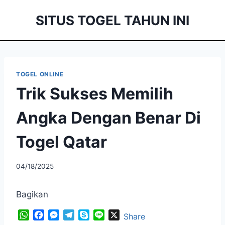
Skip
SITUS TOGEL TAHUN INI
to
content
TOGEL ONLINE
Trik Sukses Memilih
Angka Dengan Benar Di
Togel Qatar
04/18/2025
Bagikan
W
F
M
T
S
L
X
Share