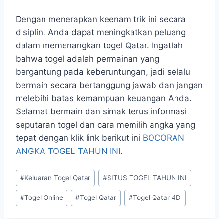
Dengan menerapkan keenam trik ini secara
disiplin, Anda dapat meningkatkan peluang
dalam memenangkan togel Qatar. Ingatlah
bahwa togel adalah permainan yang
bergantung pada keberuntungan, jadi selalu
bermain secara bertanggung jawab dan jangan
melebihi batas kemampuan keuangan Anda.
Selamat bermain dan simak terus informasi
seputaran togel dan cara memilih angka yang
tepat dengan klik link berikut ini
BOCORAN
ANGKA TOGEL TAHUN INI
.
Post
#
Keluaran Togel Qatar
#
SITUS TOGEL TAHUN INI
Tags:
#
Togel Online
#
Togel Qatar
#
Togel Qatar 4D