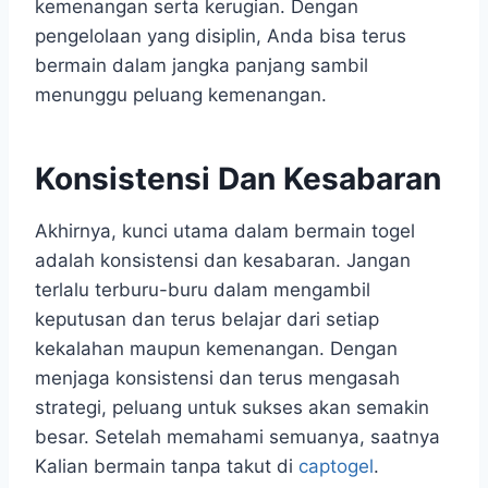
kemenangan serta kerugian. Dengan
pengelolaan yang disiplin, Anda bisa terus
bermain dalam jangka panjang sambil
menunggu peluang kemenangan.
Konsistensi Dan Kesabaran
Akhirnya, kunci utama dalam bermain togel
adalah konsistensi dan kesabaran. Jangan
terlalu terburu-buru dalam mengambil
keputusan dan terus belajar dari setiap
kekalahan maupun kemenangan. Dengan
menjaga konsistensi dan terus mengasah
strategi, peluang untuk sukses akan semakin
besar. Setelah memahami semuanya, saatnya
Kalian bermain tanpa takut di
captogel
.