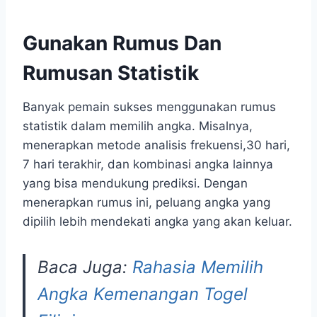
Gunakan Rumus Dan
Rumusan Statistik
Banyak pemain sukses menggunakan rumus
statistik dalam memilih angka. Misalnya,
menerapkan metode analisis frekuensi,30 hari,
7 hari terakhir, dan kombinasi angka lainnya
yang bisa mendukung prediksi. Dengan
menerapkan rumus ini, peluang angka yang
dipilih lebih mendekati angka yang akan keluar.
Baca Juga:
Rahasia Memilih
Angka Kemenangan Togel