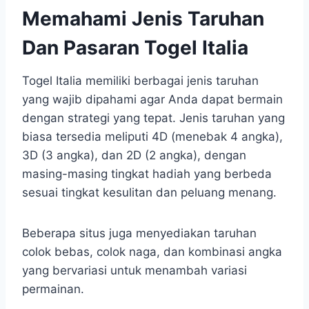
Memahami Jenis Taruhan
Dan Pasaran Togel Italia
Togel Italia memiliki berbagai jenis taruhan
yang wajib dipahami agar Anda dapat bermain
dengan strategi yang tepat. Jenis taruhan yang
biasa tersedia meliputi 4D (menebak 4 angka),
3D (3 angka), dan 2D (2 angka), dengan
masing-masing tingkat hadiah yang berbeda
sesuai tingkat kesulitan dan peluang menang.
Beberapa situs juga menyediakan taruhan
colok bebas, colok naga, dan kombinasi angka
yang bervariasi untuk menambah variasi
permainan.