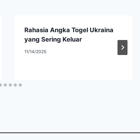
Rahasia Angka Togel Ukraina
yang Sering Keluar
11/14/2025