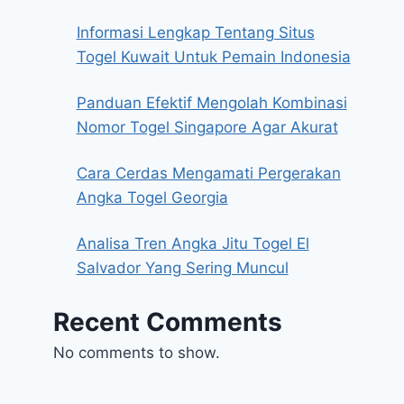
Informasi Lengkap Tentang Situs
Togel Kuwait Untuk Pemain Indonesia
Panduan Efektif Mengolah Kombinasi
Nomor Togel Singapore Agar Akurat
Cara Cerdas Mengamati Pergerakan
Angka Togel Georgia
Analisa Tren Angka Jitu Togel El
Salvador Yang Sering Muncul
Recent Comments
No comments to show.