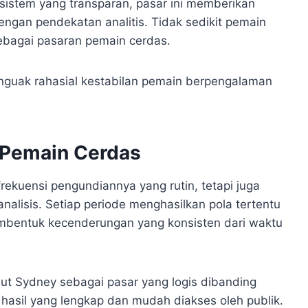
sistem yang transparan, pasar ini memberikan
engan pendekatan analitis. Tidak sedikit pemain
bagai pasaran pemain cerdas.
guak rahasial kestabilan pemain berpengalaman
 Pemain Cerdas
rekuensi pengundiannya yang rutin, tetapi juga
nalisis. Setiap periode menghasilkan pola tertentu
embentuk kecenderungan yang konsisten dari waktu
t Sydney sebagai pasar yang logis dibanding
n hasil yang lengkap dan mudah diakses oleh publik.