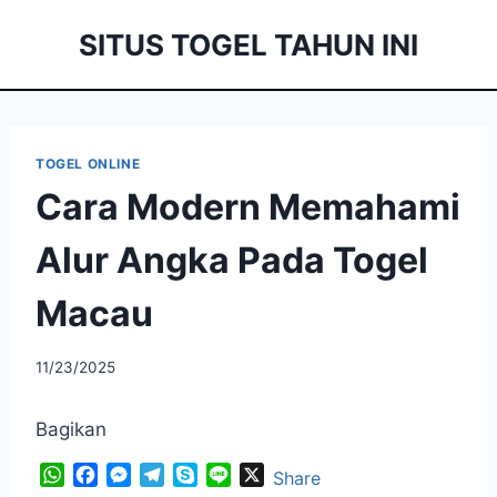
Skip
SITUS TOGEL TAHUN INI
to
content
TOGEL ONLINE
Cara Modern Memahami
Alur Angka Pada Togel
Macau
11/23/2025
Bagikan
W
F
M
T
S
L
X
Share