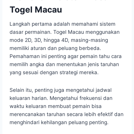
Togel Macau
Langkah pertama adalah memahami sistem
dasar permainan. Togel Macau menggunakan
mode 2D, 3D, hingga 4D, masing-masing
memiliki aturan dan peluang berbeda.
Pemahaman ini penting agar pemain tahu cara
memilih angka dan menentukan jenis taruhan
yang sesuai dengan strategi mereka.
Selain itu, penting juga mengetahui jadwal
keluaran harian. Mengetahui frekuensi dan
waktu keluaran membuat pemain bisa
merencanakan taruhan secara lebih efektif dan
menghindari kehilangan peluang penting.