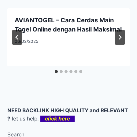
AVIANTOGEL – Cara Cerdas Main
Togel Online dengan Hasil Maksimal
06/02/2025
NEED BACKLINK HIGH QUALITY and RELEVANT
?
let us help.
click here
Search