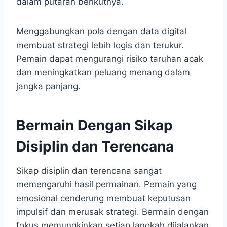
dalam putaran berikutnya.
Menggabungkan pola dengan data digital
membuat strategi lebih logis dan terukur.
Pemain dapat mengurangi risiko taruhan acak
dan meningkatkan peluang menang dalam
jangka panjang.
Bermain Dengan Sikap
Disiplin dan Terencana
Sikap disiplin dan terencana sangat
memengaruhi hasil permainan. Pemain yang
emosional cenderung membuat keputusan
impulsif dan merusak strategi. Bermain dengan
fokus memungkinkan setiap langkah dijalankan