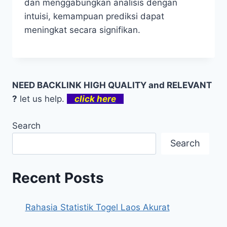
dan menggabungkan analisis dengan
intuisi, kemampuan prediksi dapat
meningkat secara signifikan.
NEED BACKLINK HIGH QUALITY and RELEVANT
?
let us help.
click here
Search
Search
Recent Posts
Rahasia Statistik Togel Laos Akurat