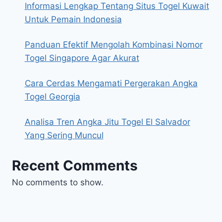
Informasi Lengkap Tentang Situs Togel Kuwait
Untuk Pemain Indonesia
Panduan Efektif Mengolah Kombinasi Nomor
Togel Singapore Agar Akurat
Cara Cerdas Mengamati Pergerakan Angka
Togel Georgia
Analisa Tren Angka Jitu Togel El Salvador
Yang Sering Muncul
Recent Comments
No comments to show.