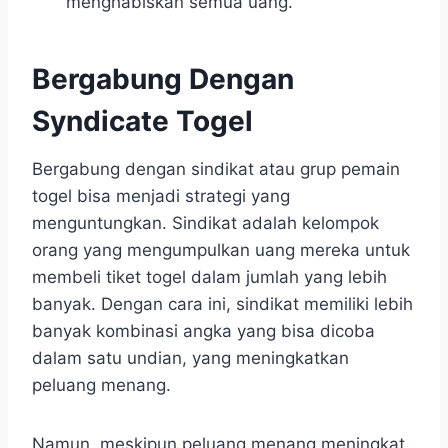
menghabiskan semua uang.
Bergabung Dengan
Syndicate Togel
Bergabung dengan sindikat atau grup pemain
togel bisa menjadi strategi yang
menguntungkan. Sindikat adalah kelompok
orang yang mengumpulkan uang mereka untuk
membeli tiket togel dalam jumlah yang lebih
banyak. Dengan cara ini, sindikat memiliki lebih
banyak kombinasi angka yang bisa dicoba
dalam satu undian, yang meningkatkan
peluang menang.
Namun, meskipun peluang menang meningkat,