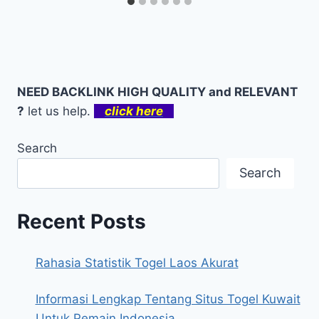
NEED BACKLINK HIGH QUALITY and RELEVANT
?
let us help.
click here
Search
Search
Recent Posts
Rahasia Statistik Togel Laos Akurat
Informasi Lengkap Tentang Situs Togel Kuwait
Untuk Pemain Indonesia