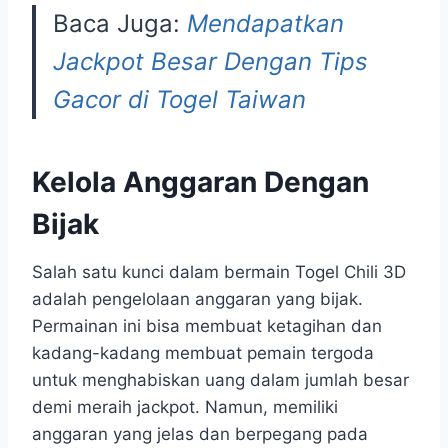
Baca Juga:
Mendapatkan
Jackpot Besar Dengan Tips
Gacor di Togel Taiwan
Kelola Anggaran Dengan
Bijak
Salah satu kunci dalam bermain Togel Chili 3D
adalah pengelolaan anggaran yang bijak.
Permainan ini bisa membuat ketagihan dan
kadang-kadang membuat pemain tergoda
untuk menghabiskan uang dalam jumlah besar
demi meraih jackpot. Namun, memiliki
anggaran yang jelas dan berpegang pada