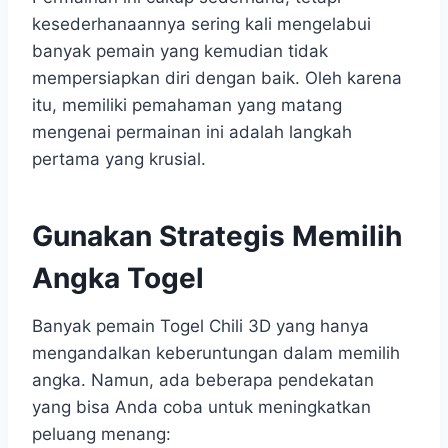
kesederhanaannya sering kali mengelabui
banyak pemain yang kemudian tidak
mempersiapkan diri dengan baik. Oleh karena
itu, memiliki pemahaman yang matang
mengenai permainan ini adalah langkah
pertama yang krusial.
Gunakan Strategis Memilih
Angka Togel
Banyak pemain Togel Chili 3D yang hanya
mengandalkan keberuntungan dalam memilih
angka. Namun, ada beberapa pendekatan
yang bisa Anda coba untuk meningkatkan
peluang menang: