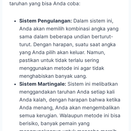
taruhan yang bisa Anda coba:
Sistem Pengulangan:
Dalam sistem ini,
Anda akan memilih kombinasi angka yang
sama dalam beberapa undian berturut-
turut. Dengan harapan, suatu saat angka
yang Anda pilih akan keluar. Namun,
pastikan untuk tidak terlalu sering
menggunakan metode ini agar tidak
menghabiskan banyak uang.
Sistem Martingale:
Sistem ini melibatkan
menggandakan taruhan Anda setiap kali
Anda kalah, dengan harapan bahwa ketika
Anda menang, Anda akan mengembalikan
semua kerugian. Walaupun metode ini bisa
berisiko, banyak pemain yang