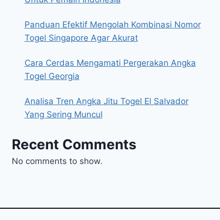
Panduan Efektif Mengolah Kombinasi Nomor
Togel Singapore Agar Akurat
Cara Cerdas Mengamati Pergerakan Angka
Togel Georgia
Analisa Tren Angka Jitu Togel El Salvador
Yang Sering Muncul
Recent Comments
No comments to show.