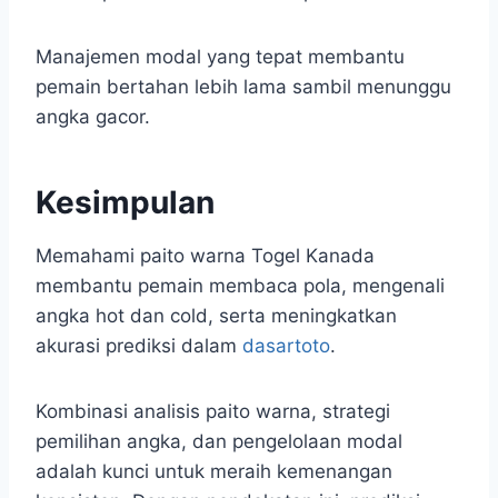
Manajemen modal yang tepat membantu
pemain bertahan lebih lama sambil menunggu
angka gacor.
Kesimpulan
Memahami paito warna Togel Kanada
membantu pemain membaca pola, mengenali
angka hot dan cold, serta meningkatkan
akurasi prediksi dalam
dasartoto
.
Kombinasi analisis paito warna, strategi
pemilihan angka, dan pengelolaan modal
adalah kunci untuk meraih kemenangan