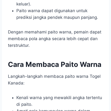
keluar).
Paito warna dapat digunakan untuk
prediksi jangka pendek maupun panjang.
Dengan memahami paito warna, pemain dapat
membaca pola angka secara lebih cepat dan
terstruktur.
Cara Membaca Paito Warna
Langkah-langkah membaca paito warna Togel
Kanada:
Kenali warna yang mewakili angka tertentu
di paito.