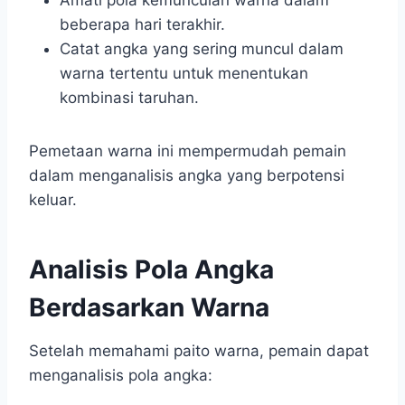
Amati pola kemunculan warna dalam
beberapa hari terakhir.
Catat angka yang sering muncul dalam
warna tertentu untuk menentukan
kombinasi taruhan.
Pemetaan warna ini mempermudah pemain
dalam menganalisis angka yang berpotensi
keluar.
Analisis Pola Angka
Berdasarkan Warna
Setelah memahami paito warna, pemain dapat
menganalisis pola angka: