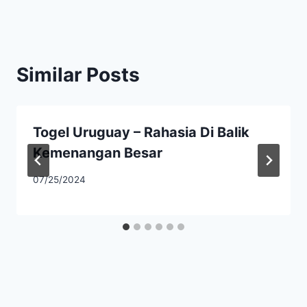
Similar Posts
Togel Uruguay – Rahasia Di Balik
Kemenangan Besar
07/25/2024