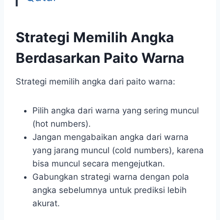
Strategi Memilih Angka
Berdasarkan Paito Warna
Strategi memilih angka dari paito warna:
Pilih angka dari warna yang sering muncul
(hot numbers).
Jangan mengabaikan angka dari warna
yang jarang muncul (cold numbers), karena
bisa muncul secara mengejutkan.
Gabungkan strategi warna dengan pola
angka sebelumnya untuk prediksi lebih
akurat.