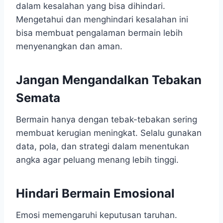
dalam kesalahan yang bisa dihindari.
Mengetahui dan menghindari kesalahan ini
bisa membuat pengalaman bermain lebih
menyenangkan dan aman.
Jangan Mengandalkan Tebakan
Semata
Bermain hanya dengan tebak-tebakan sering
membuat kerugian meningkat. Selalu gunakan
data, pola, dan strategi dalam menentukan
angka agar peluang menang lebih tinggi.
Hindari Bermain Emosional
Emosi memengaruhi keputusan taruhan.