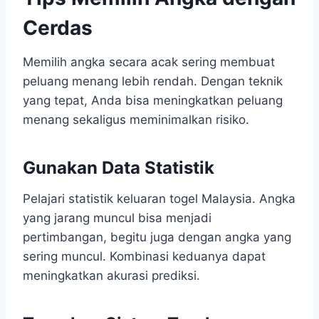
Cerdas
Memilih angka secara acak sering membuat
peluang menang lebih rendah. Dengan teknik
yang tepat, Anda bisa meningkatkan peluang
menang sekaligus meminimalkan risiko.
Gunakan Data Statistik
Pelajari statistik keluaran togel Malaysia. Angka
yang jarang muncul bisa menjadi
pertimbangan, begitu juga dengan angka yang
sering muncul. Kombinasi keduanya dapat
meningkatkan akurasi prediksi.