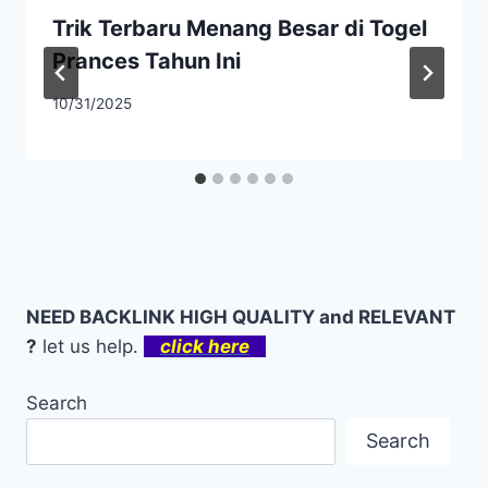
Trik Terbaru Menang Besar di Togel
Prances Tahun Ini
10/31/2025
NEED BACKLINK HIGH QUALITY and RELEVANT
?
let us help.
click here
Search
Search