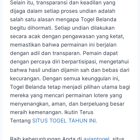
Selain itu, transparansi dan keadilan yang
dijaga dalam setiap proses undian adalah
salah satu alasan mengapa Togel Belanda
begitu dihormati. Setiap undian dilakukan
secara acak dengan pengawasan yang ketat,
memastikan bahwa permainan ini berjalan
dengan adil dan transparan. Pemain dapat
dengan percaya diri berpartisipasi, mengetahui
bahwa hasil undian dijamin sah dan bebas dari
kecurangan. Dengan semua keunggulan ini,
Togel Belanda tetap menjadi pilihan utama bagi
mereka yang mencari permainan lotere yang
menyenangkan, aman, dan berpeluang besar
meraih kemenangan. Ikutin Terus
Tentang
SITUS TOGEL TAHUN INI
.
Raih keberuntungan Anda di
aviantogel
, situs