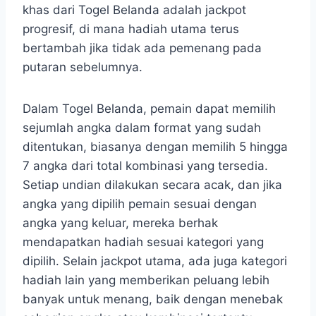
khas dari Togel Belanda adalah jackpot
progresif, di mana hadiah utama terus
bertambah jika tidak ada pemenang pada
putaran sebelumnya.
Dalam Togel Belanda, pemain dapat memilih
sejumlah angka dalam format yang sudah
ditentukan, biasanya dengan memilih 5 hingga
7 angka dari total kombinasi yang tersedia.
Setiap undian dilakukan secara acak, dan jika
angka yang dipilih pemain sesuai dengan
angka yang keluar, mereka berhak
mendapatkan hadiah sesuai kategori yang
dipilih. Selain jackpot utama, ada juga kategori
hadiah lain yang memberikan peluang lebih
banyak untuk menang, baik dengan menebak