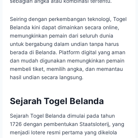
sebagian angka atau kombinasi tertentu.
Seiring dengan perkembangan teknologi, Togel
Belanda kini dapat dimainkan secara online,
memungkinkan pemain dari seluruh dunia
untuk bergabung dalam undian tanpa harus
berada di Belanda. Platform digital yang aman
dan mudah digunakan memungkinkan pemain
membeli tiket, memilih angka, dan memantau
hasil undian secara langsung.
Sejarah Togel Belanda
Sejarah Togel Belanda dimulai pada tahun
1726 dengan pembentukan Staatsloterij, yang
menjadi lotere resmi pertama yang dikelola