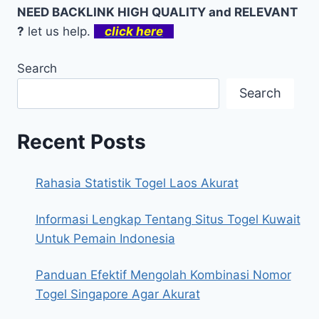
NEED BACKLINK HIGH QUALITY and RELEVANT
?
let us help.
click here
Search
Search
Recent Posts
Rahasia Statistik Togel Laos Akurat
Informasi Lengkap Tentang Situs Togel Kuwait
Untuk Pemain Indonesia
Panduan Efektif Mengolah Kombinasi Nomor
Togel Singapore Agar Akurat