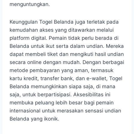
menguntungkan.
Keunggulan Togel Belanda juga terletak pada
kemudahan akses yang ditawarkan melalui
platform digital. Pemain tidak perlu berada di
Belanda untuk ikut serta dalam undian. Mereka
dapat membeli tiket dan mengikuti hasil undian
secara online dengan mudah. Dengan berbagai
metode pembayaran yang aman, termasuk
kartu kredit, transfer bank, dan e-wallet, Togel
Belanda memungkinkan siapa saja, di mana
saja, untuk berpartisipasi. Aksesibilitas ini
membuka peluang lebih besar bagi pemain
internasional untuk merasakan sensasi undian
Belanda yang ikonik.