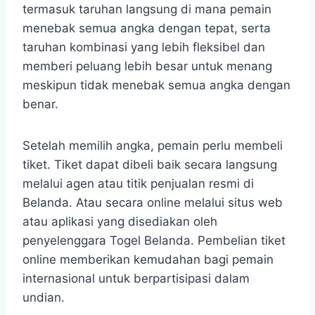
termasuk taruhan langsung di mana pemain
menebak semua angka dengan tepat, serta
taruhan kombinasi yang lebih fleksibel dan
memberi peluang lebih besar untuk menang
meskipun tidak menebak semua angka dengan
benar.
Setelah memilih angka, pemain perlu membeli
tiket. Tiket dapat dibeli baik secara langsung
melalui agen atau titik penjualan resmi di
Belanda. Atau secara online melalui situs web
atau aplikasi yang disediakan oleh
penyelenggara Togel Belanda. Pembelian tiket
online memberikan kemudahan bagi pemain
internasional untuk berpartisipasi dalam
undian.