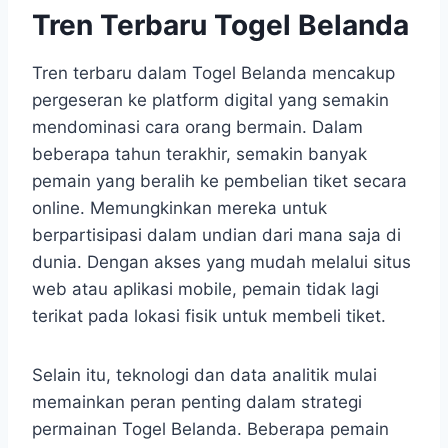
Tren Terbaru Togel Belanda
Tren terbaru dalam Togel Belanda mencakup
pergeseran ke platform digital yang semakin
mendominasi cara orang bermain. Dalam
beberapa tahun terakhir, semakin banyak
pemain yang beralih ke pembelian tiket secara
online. Memungkinkan mereka untuk
berpartisipasi dalam undian dari mana saja di
dunia. Dengan akses yang mudah melalui situs
web atau aplikasi mobile, pemain tidak lagi
terikat pada lokasi fisik untuk membeli tiket.
Selain itu, teknologi dan data analitik mulai
memainkan peran penting dalam strategi
permainan Togel Belanda. Beberapa pemain