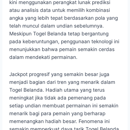
kini menggunakan perangkat lunak prediksi
atau analisis data untuk memilih kombinasi
angka yang lebih tepat berdasarkan pola yang
telah muncul dalam undian sebelumnya.
Meskipun Togel Belanda tetap bergantung
pada keberuntungan, penggunaan teknologi ini
menunjukkan bahwa pemain semakin cerdas
dalam mendekati permainan.
Jackpot progresif yang semakin besar juga
menjadi bagian dari tren yang menarik dalam
Togel Belanda. Hadiah utama yang terus
meningkat jika tidak ada pemenang pada
setiap undian membuat permainan ini semakin
menarik bagi para pemain yang berharap
memenangkan hadiah besar. Fenomena ini
semakin memperkuat daya tarik Togel Belanda.