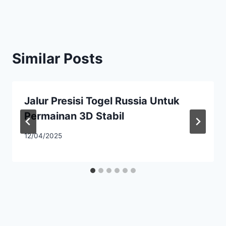
Similar Posts
Jalur Presisi Togel Russia Untuk
Permainan 3D Stabil
12/04/2025