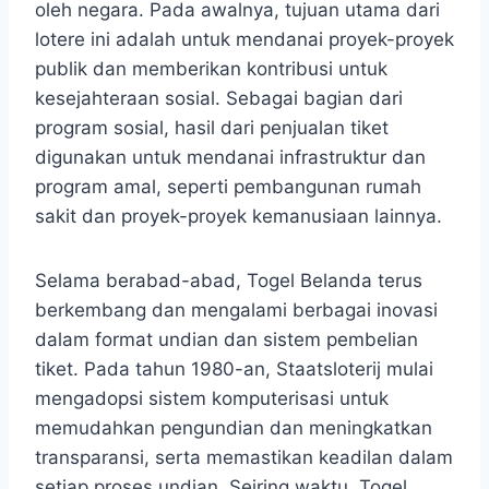
oleh negara. Pada awalnya, tujuan utama dari
lotere ini adalah untuk mendanai proyek-proyek
publik dan memberikan kontribusi untuk
kesejahteraan sosial. Sebagai bagian dari
program sosial, hasil dari penjualan tiket
digunakan untuk mendanai infrastruktur dan
program amal, seperti pembangunan rumah
sakit dan proyek-proyek kemanusiaan lainnya.
Selama berabad-abad, Togel Belanda terus
berkembang dan mengalami berbagai inovasi
dalam format undian dan sistem pembelian
tiket. Pada tahun 1980-an, Staatsloterij mulai
mengadopsi sistem komputerisasi untuk
memudahkan pengundian dan meningkatkan
transparansi, serta memastikan keadilan dalam
setiap proses undian. Seiring waktu, Togel