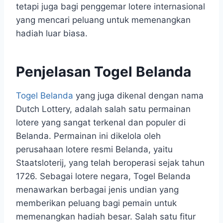
tetapi juga bagi penggemar lotere internasional
yang mencari peluang untuk memenangkan
hadiah luar biasa.
Penjelasan Togel Belanda
Togel Belanda
yang juga dikenal dengan nama
Dutch Lottery, adalah salah satu permainan
lotere yang sangat terkenal dan populer di
Belanda. Permainan ini dikelola oleh
perusahaan lotere resmi Belanda, yaitu
Staatsloterij, yang telah beroperasi sejak tahun
1726. Sebagai lotere negara, Togel Belanda
menawarkan berbagai jenis undian yang
memberikan peluang bagi pemain untuk
memenangkan hadiah besar. Salah satu fitur