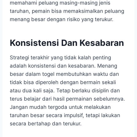
memahami peluang masing-masing jenis
taruhan, pemain bisa memaksimalkan peluang
menang besar dengan risiko yang terukur.
Konsistensi Dan Kesabaran
Strategi terakhir yang tidak kalah penting
adalah konsistensi dan kesabaran. Menang
besar dalam togel membutuhkan waktu dan
tidak bisa diperoleh dengan bermain sekali
atau dua kali saja. Tetap berlaku disiplin dan
terus belajar dari hasil permainan sebelumnya.
Jangan mudah tergoda untuk melakukan
taruhan besar secara impulsif, tetapi lakukan
secara bertahap dan terukur.