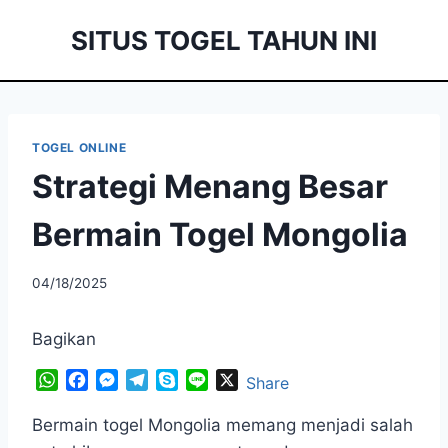
Skip
SITUS TOGEL TAHUN INI
to
content
TOGEL ONLINE
Strategi Menang Besar
Bermain Togel Mongolia
04/18/2025
Bagikan
W
F
M
T
S
L
X
Share
h
a
e
e
k
i
a
c
s
l
y
n
Bermain togel Mongolia memang menjadi salah
t
e
s
e
p
e