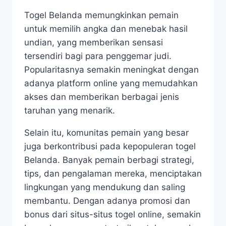
Togel Belanda memungkinkan pemain
untuk memilih angka dan menebak hasil
undian, yang memberikan sensasi
tersendiri bagi para penggemar judi.
Popularitasnya semakin meningkat dengan
adanya platform online yang memudahkan
akses dan memberikan berbagai jenis
taruhan yang menarik.
Selain itu, komunitas pemain yang besar
juga berkontribusi pada kepopuleran togel
Belanda. Banyak pemain berbagi strategi,
tips, dan pengalaman mereka, menciptakan
lingkungan yang mendukung dan saling
membantu. Dengan adanya promosi dan
bonus dari situs-situs togel online, semakin