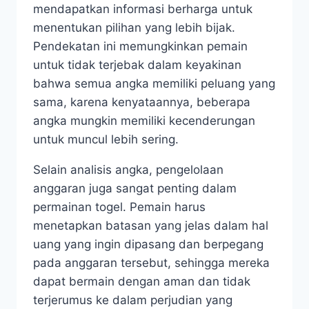
mendapatkan informasi berharga untuk
menentukan pilihan yang lebih bijak.
Pendekatan ini memungkinkan pemain
untuk tidak terjebak dalam keyakinan
bahwa semua angka memiliki peluang yang
sama, karena kenyataannya, beberapa
angka mungkin memiliki kecenderungan
untuk muncul lebih sering.
Selain analisis angka, pengelolaan
anggaran juga sangat penting dalam
permainan togel. Pemain harus
menetapkan batasan yang jelas dalam hal
uang yang ingin dipasang dan berpegang
pada anggaran tersebut, sehingga mereka
dapat bermain dengan aman dan tidak
terjerumus ke dalam perjudian yang