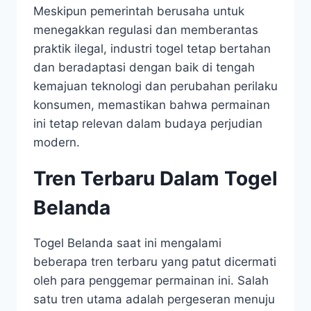
Meskipun pemerintah berusaha untuk
menegakkan regulasi dan memberantas
praktik ilegal, industri togel tetap bertahan
dan beradaptasi dengan baik di tengah
kemajuan teknologi dan perubahan perilaku
konsumen, memastikan bahwa permainan
ini tetap relevan dalam budaya perjudian
modern.
Tren Terbaru Dalam Togel
Belanda
Togel Belanda saat ini mengalami
beberapa tren terbaru yang patut dicermati
oleh para penggemar permainan ini. ​Salah
satu tren utama adalah pergeseran menuju