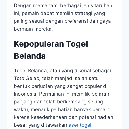
Dengan memahami berbagai jenis taruhan
ini, pemain dapat memilih strategi yang
paling sesuai dengan preferensi dan gaya
bermain mereka.
Kepopuleran Togel
Belanda
Togel Belanda, atau yang dikenal sebagai
Toto Gelap, telah menjadi salah satu
bentuk perjudian yang sangat populer di
Indonesia. Permainan ini memiliki sejarah
panjang dan telah berkembang seiring
waktu, menarik perhatian banyak pemain
karena kesederhanaan dan potensi hadiah
besar yang ditawarkan
asentogel
.