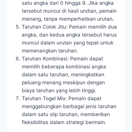
satu angka dari 0 hingga 9. Jika angka
tersebut muncul di hasil undian, pemain
menang, tanpa memperhatikan urutan.
Taruhan Colok Jitu: Pemain memilih dua
angka, dan kedua angka tersebut harus
muncul dalam urutan yang tepat untuk
memenangkan taruhan.
Taruhan Kombinasi: Pemain dapat
memilih beberapa kombinasi angka
dalam satu taruhan, meningkatkan
peluang menang meskipun dengan
biaya taruhan yang lebih tinggi.
Taruhan Togel Mix: Pemain dapat
menggabungkan berbagai jenis taruhan
dalam satu slip taruhan, memberikan
fleksibilitas dalam strategi bermain.