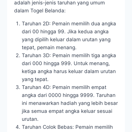
adalah jenis-jenis taruhan yang umum
dalam Togel Belanda:
Taruhan 2D: Pemain memilih dua angka
dari 00 hingga 99. Jika kedua angka
yang dipilih keluar dalam urutan yang
tepat, pemain menang.
Taruhan 3D: Pemain memilih tiga angka
dari 000 hingga 999. Untuk menang,
ketiga angka harus keluar dalam urutan
yang tepat.
Taruhan 4D: Pemain memilih empat
angka dari 0000 hingga 9999. Taruhan
ini menawarkan hadiah yang lebih besar
jika semua empat angka keluar sesuai
urutan.
Taruhan Colok Bebas: Pemain memilih