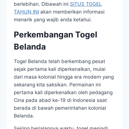
berlebihan. Dibawah ini
SITUS TOGEL
TAHUN INI
akan memberikan informasi
menarik yang wajib anda ketahui.
Perkembangan Togel
Belanda
Togel Belanda telah berkembang pesat
sejak pertama kali diperkenalkan, mulai
dari masa kolonial hingga era modern yang
sekarang kita saksikan. Permainan ini
pertama kali diperkenalkan oleh pedagang
Cina pada abad ke-19 di Indonesia saat
berada di bawah pemerintahan kolonial
Belanda.
Seiring berjalannya waktu, togel menjadi