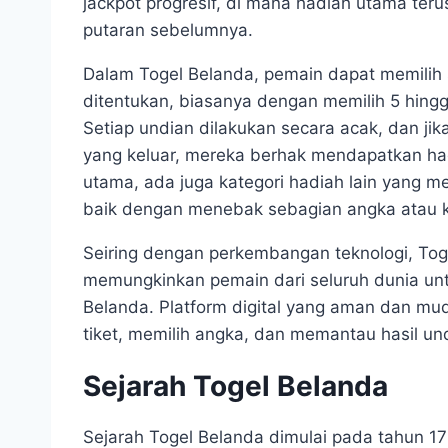
jackpot progresif, di mana hadiah utama te
putaran sebelumnya.
Dalam Togel Belanda, pemain dapat memilih
ditentukan, biasanya dengan memilih 5 hingga
Setiap undian dilakukan secara acak, dan ji
yang keluar, mereka berhak mendapatkan hadia
utama, ada juga kategori hadiah lain yang 
baik dengan menebak sebagian angka atau k
Seiring dengan perkembangan teknologi, Toge
memungkinkan pemain dari seluruh dunia un
Belanda. Platform digital yang aman dan 
tiket, memilih angka, dan memantau hasil un
Sejarah Togel Belanda
Sejarah Togel Belanda dimulai pada tahun 1