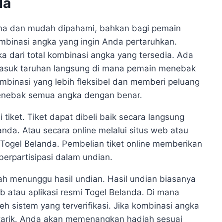
da
na dan mudah dipahami, bahkan bagi pemain
mbinasi angka yang ingin Anda pertaruhkan.
a dari total kombinasi angka yang tersedia. Ada
ermasuk taruhan langsung di mana pemain menebak
mbinasi yang lebih fleksibel dan memberi peluang
menebak semua angka dengan benar.
tiket. Tiket dapat dibeli baik secara langsung
landa. Atau secara online melalui situs web atau
 Togel Belanda. Pembelian tiket online memberikan
erpartisipasi dalam undian.
alah menunggu hasil undian. Hasil undian biasanya
 atau aplikasi resmi Togel Belanda. Di mana
eh sistem yang terverifikasi. Jika kombinasi angka
itarik. Anda akan memenangkan hadiah sesuai