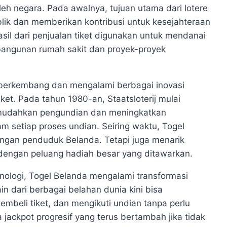
leh negara. Pada awalnya, tujuan utama dari lotere
lik dan memberikan kontribusi untuk kesejahteraan
hasil dari penjualan tiket digunakan untuk mendanai
mbangunan rumah sakit dan proyek-proyek
berkembang dan mengalami berbagai inovasi
et. Pada tahun 1980-an, Staatsloterij mulai
mudahkan pengundian dan meningkatkan
m setiap proses undian. Seiring waktu, Togel
angan penduduk Belanda. Tetapi juga menarik
k dengan peluang hadiah besar yang ditawarkan.
ologi, Togel Belanda mengalami transformasi
n dari berbagai belahan dunia kini bisa
embeli tiket, dan mengikuti undian tanpa perlu
 jackpot progresif yang terus bertambah jika tidak