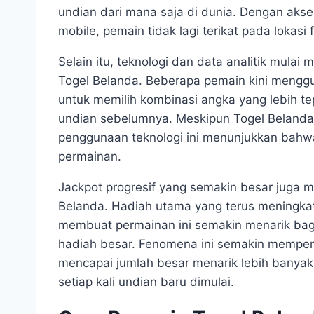
undian dari mana saja di dunia. Dengan akse
mobile, pemain tidak lagi terikat pada lokasi 
Selain itu, teknologi dan data analitik mula
Togel Belanda. Beberapa pemain kini menggun
untuk memilih kombinasi angka yang lebih t
undian sebelumnya. Meskipun Togel Belanda
penggunaan teknologi ini menunjukkan bah
permainan.
Jackpot progresif yang semakin besar juga m
Belanda. Hadiah utama yang terus meningkat
membuat permainan ini semakin menarik ba
hadiah besar. Fenomena ini semakin memperk
mencapai jumlah besar menarik lebih banyak
setiap kali undian baru dimulai.