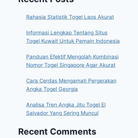
Rahasia Statistik Togel Laos Akurat
Informasi Lengkap Tentang Situs
Togel Kuwait Untuk Pemain Indonesia
Panduan Efektif Mengolah Kombinasi
Nomor Togel Singapore Agar Akurat
Cara Cerdas Mengamati Pergerakan
Angka Togel Georgia
Analisa Tren Angka Jitu Togel El
Salvador Yang Sering Muncul
Recent Comments