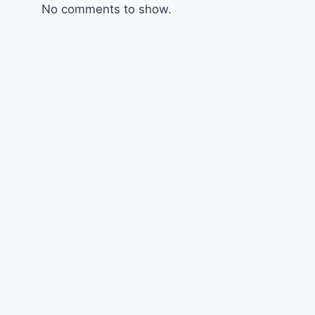
No comments to show.