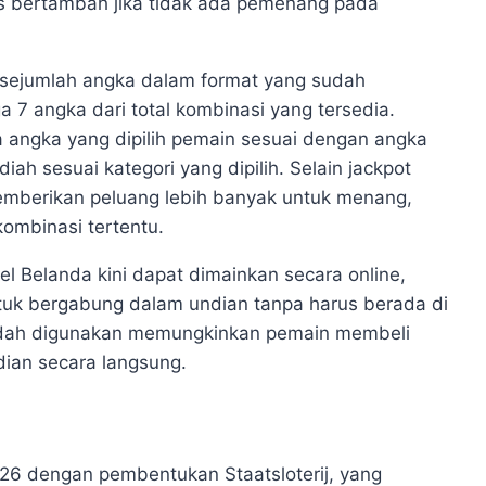
rus bertambah jika tidak ada pemenang pada
 sejumlah angka dalam format yang sudah
 7 angka dari total kombinasi yang tersedia.
ka angka yang dipilih pemain sesuai dengan angka
h sesuai kategori yang dipilih. Selain jackpot
memberikan peluang lebih banyak untuk menang,
ombinasi tertentu.
l Belanda kini dapat dimainkan secara online,
tuk bergabung dalam undian tanpa harus berada di
mudah digunakan memungkinkan pemain membeli
dian secara langsung.
726 dengan pembentukan Staatsloterij, yang