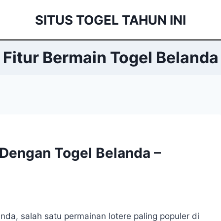
SITUS TOGEL TAHUN INI
Fitur Bermain Togel Belanda
Dengan Togel Belanda –
a, salah satu permainan lotere paling populer di