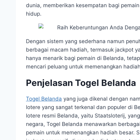
dunia, memberikan kesempatan bagi pemain
hidup.
Dengan sistem yang sederhana namun penu
berbagai macam hadiah, termasuk jackpot yan
hanya menarik bagi pemain di Belanda, tetap
mencari peluang untuk memenangkan hadiah 
Penjelasan Togel Belanda
Togel Belanda
yang juga dikenal dengan nama
lotere yang sangat terkenal dan populer di B
lotere resmi Belanda, yaitu Staatsloterij, yan
negara, Togel Belanda menawarkan berbagai
pemain untuk memenangkan hadiah besar. Sal