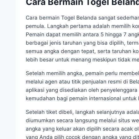
Cara Bermain Togel Belan
Cara bermain Togel Belanda sangat sederha
pemula. Langkah pertama adalah memilih ko
Pemain dapat memilih antara 5 hingga 7 angk
berbagai jenis taruhan yang bisa dipilih, t
semua angka dengan tepat, serta taruhan ko
lebih besar untuk menang meskipun tidak 
Setelah memilih angka, pemain perlu membeli 
melalui agen atau titik penjualan resmi di Be
aplikasi yang disediakan oleh penyelenggara
kemudahan bagi pemain internasional untuk b
Setelah tiket dibeli, langkah selanjutnya ad
diumumkan secara langsung melalui situs web
angka yang keluar akan dipilih secara acak ol
yang Anda pilih cocok dengan angka yang d