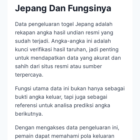
Jepang Dan Fungsinya
Data pengeluaran togel Jepang adalah
rekapan angka hasil undian resmi yang
sudah terjadi. Angka-angka ini adalah
kunci verifikasi hasil taruhan, jadi penting
untuk mendapatkan data yang akurat dan
sahih dari situs resmi atau sumber
terpercaya.
Fungsi utama data ini bukan hanya sebagai
bukti angka keluar, tapi juga sebagai
referensi untuk analisa prediksi angka
berikutnya.
Dengan mengakses data pengeluaran ini,
pemain dapat memahami pola keluaran