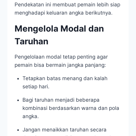
Pendekatan ini membuat pemain lebih siap
menghadapi keluaran angka berikutnya.
Mengelola Modal dan
Taruhan
Pengelolaan modal tetap penting agar
pemain bisa bermain jangka panjang:
Tetapkan batas menang dan kalah
setiap hari.
Bagi taruhan menjadi beberapa
kombinasi berdasarkan warna dan pola
angka.
Jangan menaikkan taruhan secara