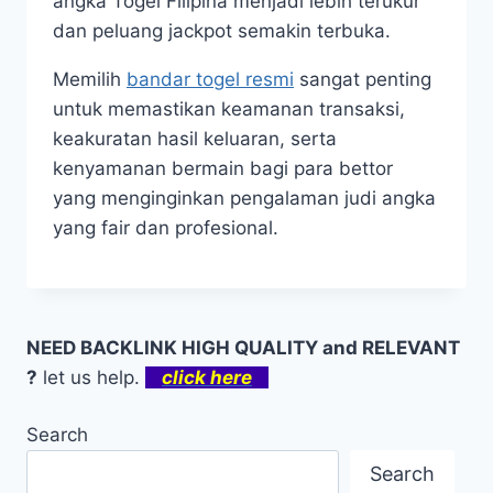
angka Togel Filipina menjadi lebih terukur
dan peluang jackpot semakin terbuka.
Memilih
bandar togel resmi
sangat penting
untuk memastikan keamanan transaksi,
keakuratan hasil keluaran, serta
kenyamanan bermain bagi para bettor
yang menginginkan pengalaman judi angka
yang fair dan profesional.
NEED BACKLINK HIGH QUALITY and RELEVANT
?
let us help.
click here
Search
Search