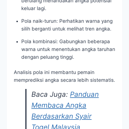
berulang menandakan angka potensial
keluar lagi.
Pola naik-turun: Perhatikan warna yang
silih berganti untuk melihat tren angka.
Pola kombinasi: Gabungkan beberapa
warna untuk menentukan angka taruhan
dengan peluang tinggi.
Analisis pola ini membantu pemain
memprediksi angka secara lebih sistematis.
Baca Juga:
Panduan
Membaca Angka
Berdasarkan Syair
Togel Malaysia