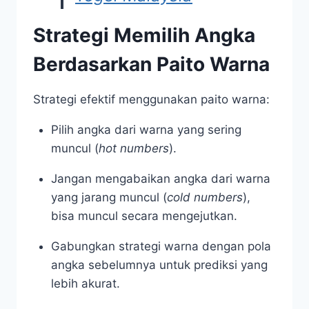
Strategi Memilih Angka
Berdasarkan Paito Warna
Strategi efektif menggunakan paito warna:
Pilih angka dari warna yang sering
muncul (
hot numbers
).
Jangan mengabaikan angka dari warna
yang jarang muncul (
cold numbers
),
bisa muncul secara mengejutkan.
Gabungkan strategi warna dengan pola
angka sebelumnya untuk prediksi yang
lebih akurat.