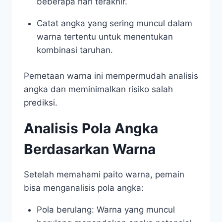
beberapa hari terakhir.
Catat angka yang sering muncul dalam
warna tertentu untuk menentukan
kombinasi taruhan.
Pemetaan warna ini mempermudah analisis
angka dan meminimalkan risiko salah
prediksi.
Analisis Pola Angka
Berdasarkan Warna
Setelah memahami paito warna, pemain
bisa menganalisis pola angka:
Pola berulang: Warna yang muncul