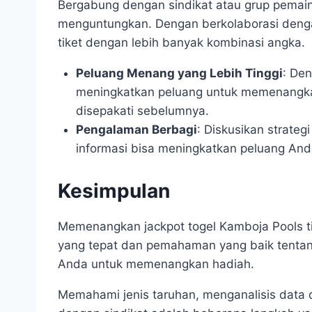
Bergabung dengan sindikat atau grup pemain 
menguntungkan. Dengan berkolaborasi denga
tiket dengan lebih banyak kombinasi angka.
Peluang Menang yang Lebih Tinggi
: Den
meningkatkan peluang untuk memenangka
disepakati sebelumnya.
Pengalaman Berbagi
: Diskusikan strateg
informasi bisa meningkatkan peluang And
Kesimpulan
Memenangkan jackpot togel Kamboja Pools ti
yang tepat dan pemahaman yang baik tentan
Anda untuk memenangkan hadiah.
Memahami jenis taruhan, menganalisis data d