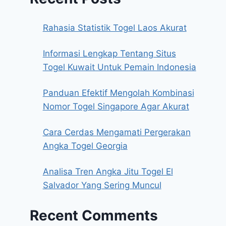
Rahasia Statistik Togel Laos Akurat
Informasi Lengkap Tentang Situs
Togel Kuwait Untuk Pemain Indonesia
Panduan Efektif Mengolah Kombinasi
Nomor Togel Singapore Agar Akurat
Cara Cerdas Mengamati Pergerakan
Angka Togel Georgia
Analisa Tren Angka Jitu Togel El
Salvador Yang Sering Muncul
Recent Comments