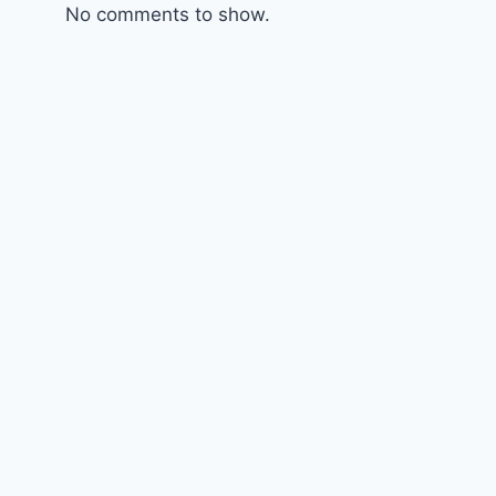
No comments to show.