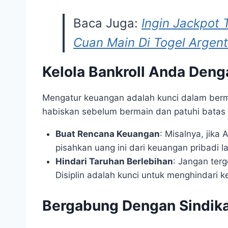
Baca Juga:
Ingin Jackpot 
Cuan Main Di Togel Argent
Kelola Bankroll Anda Deng
Mengatur keuangan adalah kunci dalam berm
habiskan sebelum bermain dan patuhi batas 
Buat Rencana Keuangan
: Misalnya, jika
pisahkan uang ini dari keuangan pribadi la
Hindari Taruhan Berlebihan
: Jangan ter
Disiplin adalah kunci untuk menghindari k
Bergabung Dengan Sindika