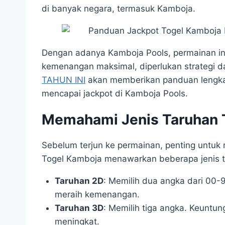
di banyak negara, termasuk Kamboja.
Dengan adanya Kamboja Pools, permainan in
kemenangan maksimal, diperlukan strategi d
TAHUN INI
akan memberikan panduan lengka
mencapai jackpot di Kamboja Pools.
Memahami Jenis Taruhan 
Sebelum terjun ke permainan, penting untuk
Togel Kamboja menawarkan beberapa jenis ta
Taruhan 2D
: Memilih dua angka dari 00-
meraih kemenangan.
Taruhan 3D
: Memilih tiga angka. Keuntun
meningkat.