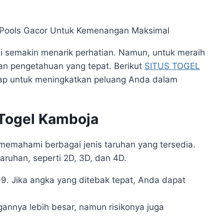
i semakin menarik perhatian. Namun, untuk meraih
an pengetahuan yang tepat. Berikut
SITUS TOGEL
p untuk meningkatkan peluang Anda dalam
Togel Kamboja
 memahami berbagai jenis taruhan yang tersedia.
ruhan, seperti 2D, 3D, dan 4D.
99. Jika angka yang ditebak tepat, Anda dapat
gannya lebih besar, namun risikonya juga