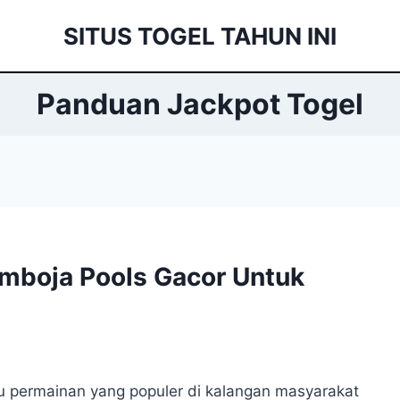
SITUS TOGEL TAHUN INI
Panduan Jackpot Togel
mboja Pools Gacor Untuk
tu permainan yang populer di kalangan masyarakat