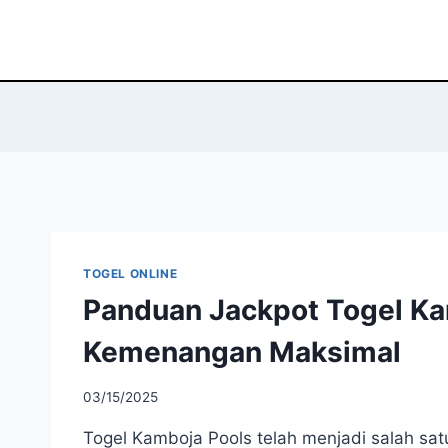
Skip
to
content
TOGEL ONLINE
Panduan Jackpot Togel Ka
Kemenangan Maksimal
03/15/2025
Togel Kamboja Pools telah menjadi salah sa