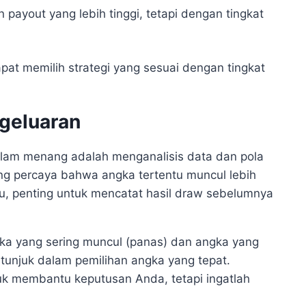
payout yang lebih tinggi, tetapi dengan tingkat
at memilih strategi yang sesuai dengan tingkat
ngeluaran
alam menang adalah menganalisis data dan pola
g percaya bahwa angka tertentu muncul lebih
itu, penting untuk mencatat hasil draw sebelumnya
ngka yang sering muncul (panas) dan angka yang
petunjuk dalam pemilihan angka yang tepat.
tuk membantu keputusan Anda, tetapi ingatlah