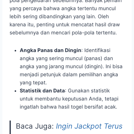
pola pengeluaran sebelumnya. Banyak pemain
yang percaya bahwa angka tertentu muncul
lebih sering dibandingkan yang lain. Oleh
karena itu, penting untuk mencatat hasil draw
sebelumnya dan mencari pola-pola tertentu.
Angka Panas dan Dingin
: Identifikasi
angka yang sering muncul (panas) dan
angka yang jarang muncul (dingin). Ini bisa
menjadi petunjuk dalam pemilihan angka
yang tepat.
Statistik dan Data
: Gunakan statistik
untuk membantu keputusan Anda, tetapi
ingatlah bahwa hasil togel bersifat acak.
Baca Juga:
Ingin Jackpot Terus