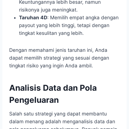
Keuntungannya lebih besar, namun
risikonya juga meningkat.
Taruhan 4D
: Memilih empat angka dengan
payout yang lebih tinggi, tetapi dengan
tingkat kesulitan yang lebih.
Dengan memahami jenis taruhan ini, Anda
dapat memilih strategi yang sesuai dengan
tingkat risiko yang ingin Anda ambil.
Analisis Data dan Pola
Pengeluaran
Salah satu strategi yang dapat membantu
dalam menang adalah menganalisis data dan