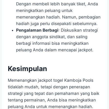
Dengan membeli lebih banyak tiket, Anda
meningkatkan peluang untuk
memenangkan hadiah. Namun, pembagian
hadiah juga perlu disepakati sebelumnya.
Pengalaman Berbagi
: Diskusikan strategi
dengan anggota sindikat, dan saling
berbagi informasi bisa meningkatkan
peluang Anda dalam mencapai jackpot.
Kesimpulan
Memenangkan jackpot togel Kamboja Pools
tidaklah mudah, tetapi dengan penerapan
strategi yang tepat dan pemahaman yang baik
tentang permainan, Anda bisa meningkatkan
peluang Anda untuk memenangkan hadiah.