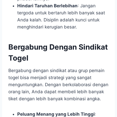
Hindari Taruhan Berlebihan
: Jangan
tergoda untuk bertaruh lebih banyak saat
Anda kalah. Disiplin adalah kunci untuk
menghindari kerugian besar.
Bergabung Dengan Sindikat
Togel
Bergabung dengan sindikat atau grup pemain
togel bisa menjadi strategi yang sangat
menguntungkan. Dengan berkolaborasi dengan
orang lain, Anda dapat membeli lebih banyak
tiket dengan lebih banyak kombinasi angka.
Peluang Menang yang Lebih Tinggi
: