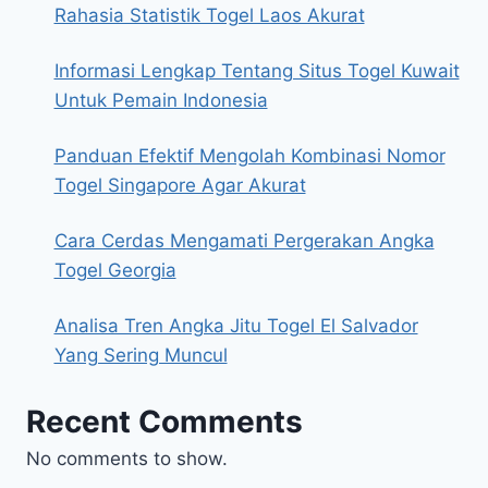
Rahasia Statistik Togel Laos Akurat
Informasi Lengkap Tentang Situs Togel Kuwait
Untuk Pemain Indonesia
Panduan Efektif Mengolah Kombinasi Nomor
Togel Singapore Agar Akurat
Cara Cerdas Mengamati Pergerakan Angka
Togel Georgia
Analisa Tren Angka Jitu Togel El Salvador
Yang Sering Muncul
Recent Comments
No comments to show.