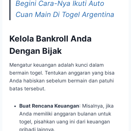
Begini Cara-Nya Ikuti Auto
Cuan Main Di Togel Argentina
Kelola Bankroll Anda
Dengan Bijak
Mengatur keuangan adalah kunci dalam
bermain togel. Tentukan anggaran yang bisa
Anda habiskan sebelum bermain dan patuhi
batas tersebut.
Buat Rencana Keuangan
: Misalnya, jika
Anda memiliki anggaran bulanan untuk
togel, pisahkan uang ini dari keuangan
pribadi lainnya.