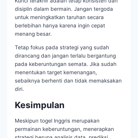
Kunci terakhir adalah tetap konsisten dan
disiplin dalam bermain. Jangan tergoda
untuk meningkatkan taruhan secara
berlebihan hanya karena ingin cepat
menang besar.
Tetap fokus pada strategi yang sudah
dirancang dan jangan terlalu bergantung
pada keberuntungan semata. Jika sudah
menentukan target kemenangan,
sebaiknya berhenti dan tidak memaksakan
diri.
Kesimpulan
Meskipun togel Inggris merupakan
permainan keberuntungan, menerapkan
strategi berupa analisis data, prediksi,