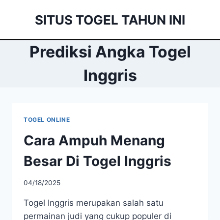
Skip
SITUS TOGEL TAHUN INI
to
content
Prediksi Angka Togel
Inggris
TOGEL ONLINE
Cara Ampuh Menang
Besar Di Togel Inggris
04/18/2025
Togel Inggris merupakan salah satu
permainan judi yang cukup populer di