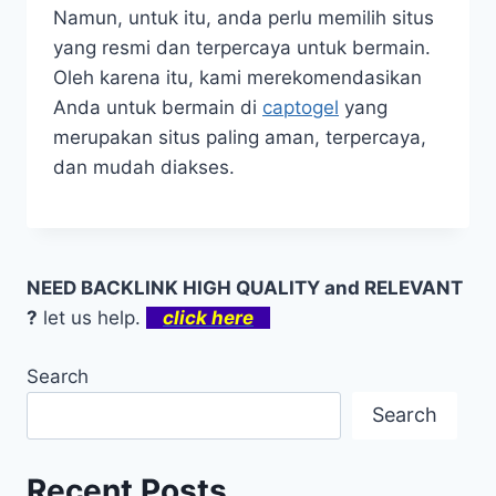
Namun, untuk itu, anda perlu memilih situs
yang resmi dan terpercaya untuk bermain.
Oleh karena itu, kami merekomendasikan
Anda untuk bermain di
captogel
yang
merupakan situs paling aman, terpercaya,
dan mudah diakses.
NEED BACKLINK HIGH QUALITY and RELEVANT
?
let us help.
click here
Search
Search
Recent Posts