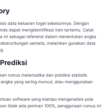
ory
sis data keluaran togel sebelumnya. Dengan
a dapat mengidentifikasi tren tertentu. Catat
a ini sebagai referensi dalam menentukan angka
keberuntungan semata, melainkan gunakan data
g.
Prediksi
n rumus matematika dan prediksi statistik.
-angka yang sering muncul, atau menggunakan
antuan software yang mampu menganalisis pola
pun tidak ada jaminan 100%, penggunaan rumus ini