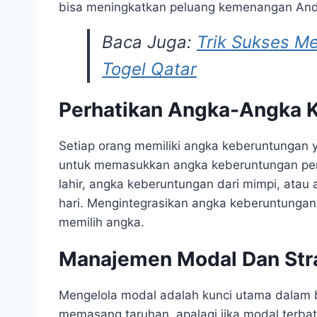
bisa meningkatkan peluang kemenangan And
Baca Juga:
Trik Sukses M
Togel Qatar
Perhatikan Angka-Angka 
Setiap orang memiliki angka keberuntunga
untuk memasukkan angka keberuntungan pers
lahir, angka keberuntungan dari mimpi, atau
hari. Mengintegrasikan angka keberuntungan
memilih angka.
Manajemen Modal Dan Stra
Mengelola modal adalah kunci utama dalam be
memasang taruhan, apalagi jika modal terbat