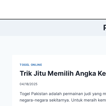
Skip
to
content
TOGEL ONLINE
Trik Jitu Memilih Angka 
04/18/2025
Togel Pakistan adalah permainan judi yang 
negara-negara sekitarnya. Untuk meraih ke