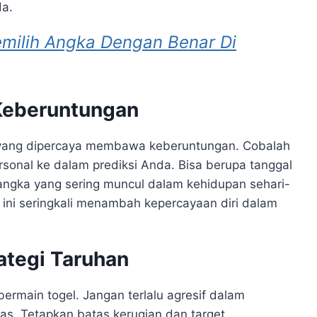
a.
emilih Angka Dengan Benar Di
Keberuntungan
n yang dipercaya membawa keberuntungan. Cobalah
onal ke dalam prediksi Anda. Bisa berupa tanggal
 angka yang sering muncul dalam kehidupan sehari-
 ini seringkali menambah kepercayaan diri dalam
tegi Taruhan
rmain togel. Jangan terlalu agresif dalam
as. Tetapkan batas kerugian dan target