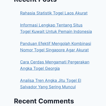
Rahasia Statistik Togel Laos Akurat
Informasi Lengkap Tentang Situs
Togel Kuwait Untuk Pemain Indonesia
Panduan Efektif Mengolah Kombinasi
Nomor Togel Singapore Agar Akurat
Cara Cerdas Mengamati Pergerakan
Angka Togel Georgia
Analisa Tren Angka Jitu Togel El
Salvador Yang Sering Muncul
Recent Comments