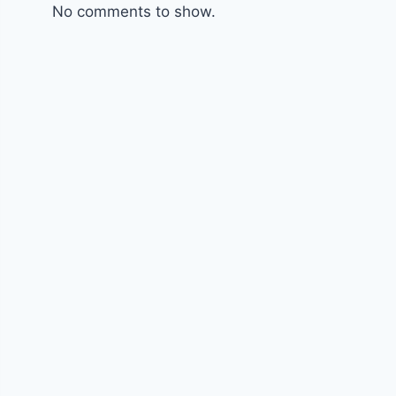
No comments to show.