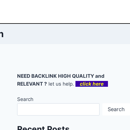
n
NEED BACKLINK HIGH QUALITY and
RELEVANT ?
let us help.
click here
Search
Search
Recent Posts