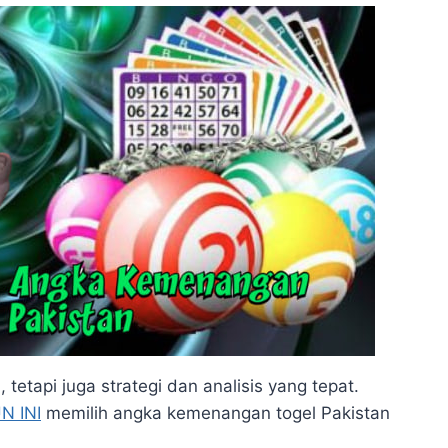
etapi juga strategi dan analisis yang tepat.
N INI
memilih angka kemenangan togel Pakistan