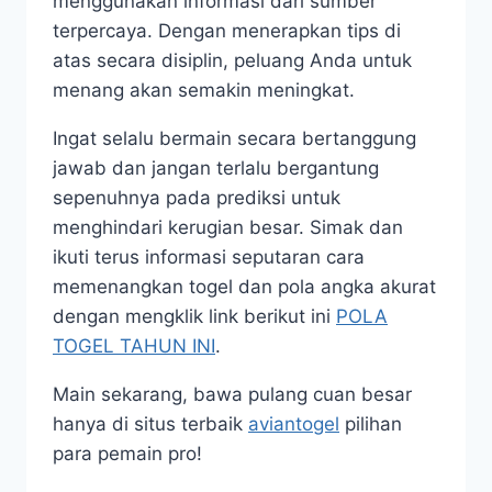
menggunakan informasi dari sumber
terpercaya. Dengan menerapkan tips di
atas secara disiplin, peluang Anda untuk
menang akan semakin meningkat.
Ingat selalu bermain secara bertanggung
jawab dan jangan terlalu bergantung
sepenuhnya pada prediksi untuk
menghindari kerugian besar. Simak dan
ikuti terus informasi seputaran cara
memenangkan togel dan pola angka akurat
dengan mengklik link berikut ini
POLA
TOGEL TAHUN INI
.
Main sekarang, bawa pulang cuan besar
hanya di situs terbaik
aviantogel
pilihan
para pemain pro!