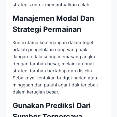
strategis untuk memanfaatkan celah.
Manajemen Modal Dan
Strategi Permainan
Kunci utama kemenangan dalam togel
adalah pengelolaan uang yang baik.
Jangan terlalu sering memasang angka
dengan taruhan besar, melainkan buat
strategi taruhan bertahap dan disiplin.
Sebaiknya, tentukan budget harian atau
mingguan dan patuhi agar tidak terjebak
dalam kerugian besar.
Gunakan Prediksi Dari
Sumber Terpercaya