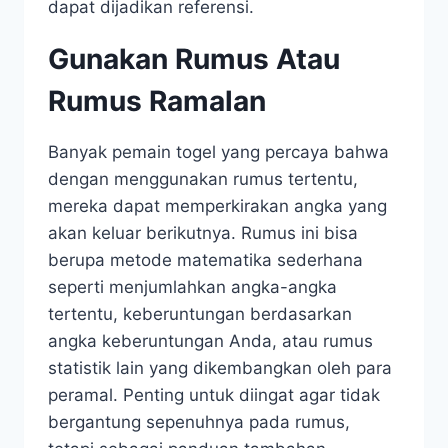
dapat dijadikan referensi.
Gunakan Rumus Atau
Rumus Ramalan
Banyak pemain togel yang percaya bahwa
dengan menggunakan rumus tertentu,
mereka dapat memperkirakan angka yang
akan keluar berikutnya. Rumus ini bisa
berupa metode matematika sederhana
seperti menjumlahkan angka-angka
tertentu, keberuntungan berdasarkan
angka keberuntungan Anda, atau rumus
statistik lain yang dikembangkan oleh para
peramal. Penting untuk diingat agar tidak
bergantung sepenuhnya pada rumus,