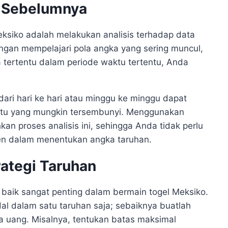
ik Sebelumnya
eksiko adalah melakukan analisis terhadap data
engan mempelajari pola angka yang sering muncul,
 tertentu dalam periode waktu tertentu, Anda
ari hari ke hari atau minggu ke minggu dapat
ntu yang mungkin tersembunyi. Menggunakan
an proses analisis ini, sehingga Anda tidak perlu
ien dalam menentukan angka taruhan.
ategi Taruhan
g baik sangat penting dalam bermain togel Meksiko.
l dalam satu taruhan saja; sebaiknya buatlah
a uang. Misalnya, tentukan batas maksimal