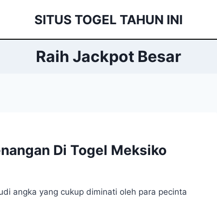
SITUS TOGEL TAHUN INI
Raih Jackpot Besar
nangan Di Togel Meksiko
udi angka yang cukup diminati oleh para pecinta