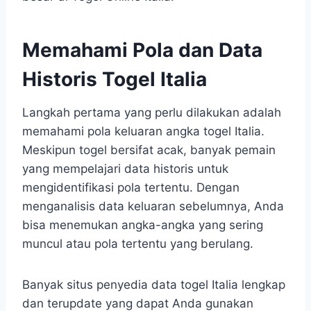
Memahami Pola dan Data
Historis Togel Italia
Langkah pertama yang perlu dilakukan adalah
memahami pola keluaran angka togel Italia.
Meskipun togel bersifat acak, banyak pemain
yang mempelajari data historis untuk
mengidentifikasi pola tertentu. Dengan
menganalisis data keluaran sebelumnya, Anda
bisa menemukan angka-angka yang sering
muncul atau pola tertentu yang berulang.
Banyak situs penyedia data togel Italia lengkap
dan terupdate yang dapat Anda gunakan