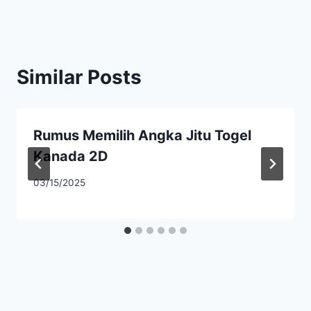
Similar Posts
Rumus Memilih Angka Jitu Togel
Kanada 2D
03/15/2025