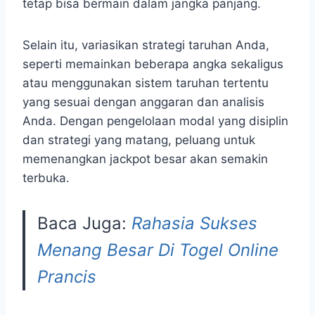
tetap bisa bermain dalam jangka panjang.
Selain itu, variasikan strategi taruhan Anda,
seperti memainkan beberapa angka sekaligus
atau menggunakan sistem taruhan tertentu
yang sesuai dengan anggaran dan analisis
Anda. Dengan pengelolaan modal yang disiplin
dan strategi yang matang, peluang untuk
memenangkan jackpot besar akan semakin
terbuka.
Baca Juga:
Rahasia Sukses
Menang Besar Di Togel Online
Prancis