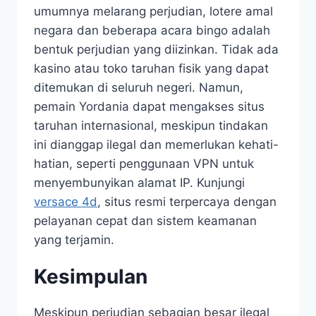
umumnya melarang perjudian, lotere amal
negara dan beberapa acara bingo adalah
bentuk perjudian yang diizinkan. Tidak ada
kasino atau toko taruhan fisik yang dapat
ditemukan di seluruh negeri. Namun,
pemain Yordania dapat mengakses situs
taruhan internasional, meskipun tindakan
ini dianggap ilegal dan memerlukan kehati-
hatian, seperti penggunaan VPN untuk
menyembunyikan alamat IP. Kunjungi
versace 4d
, situs resmi terpercaya dengan
pelayanan cepat dan sistem keamanan
yang terjamin.
Kesimpulan
Meskipun perjudian sebagian besar ilegal